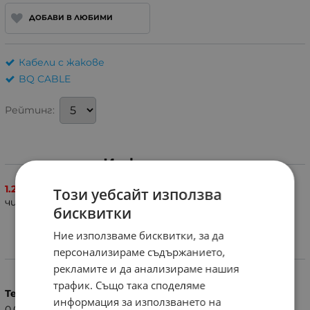
ДОБАВИ В ЛЮБИМИ
Кабели с жакове
BQ CABLE
Рейтинг:
Информация
1.2m
кабел с накрайници мъжки стереожак 3.5mm - 2
Този уебсайт използва
чинча мъжки. Cable stereo plug - 2 RCA plugs.
бисквитки
Ние използваме бисквитки, за да
персонализираме съдържанието,
Характеристики
рекламите и да анализираме нашия
трафик. Също така споделяме
Тегло (кг.)
информация за използването на
0.04