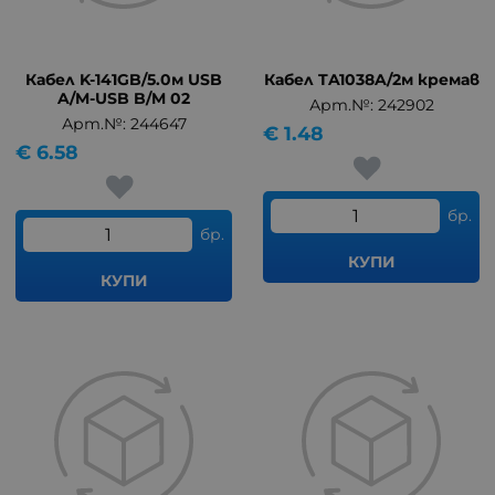
Кабел K-141GB/5.0м USB
Кабел TA1038A/2м кремав
A/M-USB B/M 02
Арт.№: 242902
Арт.№: 244647
€
1.48
€
6.58
бр.
бр.
КУПИ
КУПИ