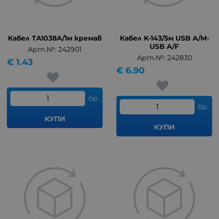
Кабел TA1038A/1м кремав
Кабел K-143/5м USB A/M-
USB A/F
Арт.№: 242901
Арт.№: 242830
€
1.43
€
6.90
бр.
бр.
КУПИ
КУПИ