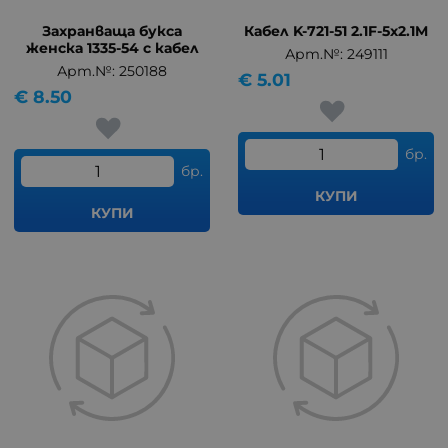
Захранваща букса
Кабел K-721-51 2.1F-5x2.1M
женска 1335-54 с кабел
Арт.№: 249111
Арт.№: 250188
€
5.01
€
8.50
бр.
бр.
КУПИ
КУПИ