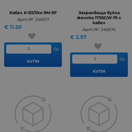
Кабел K-151/10м 9M-9F
Захранваща букса
женска 1755GW-111 с
Арт.№: 246517
кабел
€
11.50
Арт.№: 245674
€
2.97
бр.
бр.
КУПИ
КУПИ