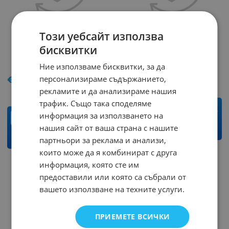
Този уебсайт използва
Кабел K-510/1м SMA AF-
Кабел K-151/2м 9M-9F
бисквитки
SMA BM
Арт.№: 240500
Ние използваме бисквитки, за да
Арт.№: 240810
€
4.20
персонализираме съдържанието,
€
6.75
рекламите и да анализираме нашия
трафик. Също така споделяме
бр.
информация за използването на
бр.
нашия сайт от ваша страна с нашите
КУПИ
КУПИ
партньори за реклама и анализи,
които може да я комбинират с друга
информация, която сте им
предоставили или която са събрали от
вашето използване на техните услуги.
ПРИЕМЕТЕ ВСИЧКИ