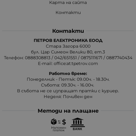
Карта на сайта
Контакти
Контакти
ПЕТРОВ ЕЛЕКТРОНИКА ЕООД
Стара Загора 6000
бул. Цар Симеон Велики 80, ет.3
Телефон:
0888308813
/
042/651551
/
0875111671
/
0887740434
E-mail:
office:at:tpetrov.com
Работно време:
Понеделник - Петък: 09.00ч. - 18.30ч.
Събота: 09.30ч. - 16.00ч.
В събота не се изпращат пратки с куриер.
Неделя: Почивен ден
Методи на плащане