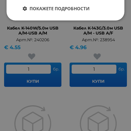
ПОКАЖЕТЕ ПОДРОБНОСТИ
Кабел K-140W/5.0м USB
Кабел K-143G/3.0м USB
A/M-USB A/M
А/M - USB А/F
Арт.№: 240206
Арт.№: 238954
€
4.55
€
4.96
бр.
бр.
КУПИ
КУПИ