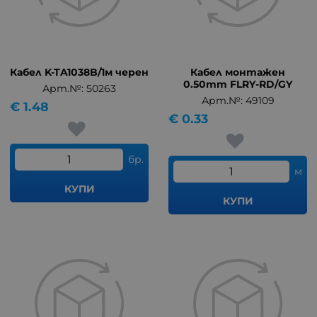
Кабел K-TA1038B/1м черен
Кабел монтажен
0.50mm FLRY-RD/GY
Арт.№: 50263
Арт.№: 49109
€
1.48
€
0.33
бр.
м
КУПИ
КУПИ