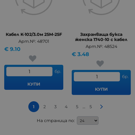
Кабел K-102/3.0м 25M-25F
Захранваща букса
женска 1740-10 с кабел
Арт.№: 48701
Арт.№: 48524
€
9.10
€
3.48
бр.
бр.
КУПИ
КУПИ
...
1
2
3
4
5
5
На страница по: