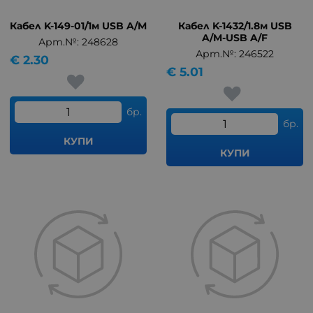
Кабел K-149-01/1м USB A/M
Кабел K-1432/1.8м USB
A/M-USB A/F
Арт.№: 248628
Арт.№: 246522
€
2.30
€
5.01
бр.
бр.
КУПИ
КУПИ