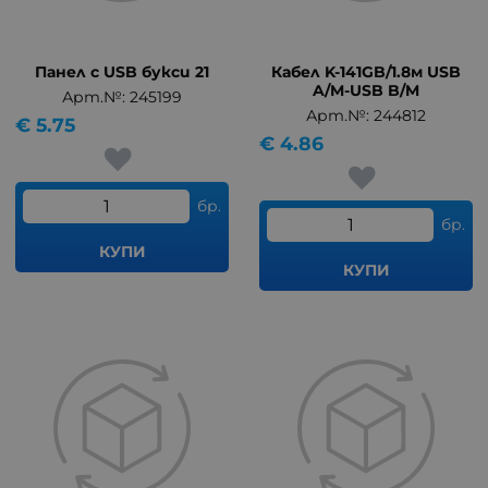
Панел с USB букси 21
Кабел K-141GB/1.8м USB
A/M-USB B/M
Арт.№: 245199
Арт.№: 244812
€
5.75
€
4.86
бр.
бр.
КУПИ
КУПИ