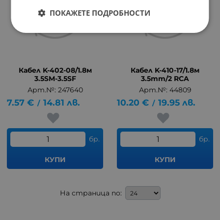
ПОКАЖЕТЕ ПОДРОБНОСТИ
Кабел K-402-08/1.8м
Кабел K-410-17/1.8м
3.5SM-3.5SF
3.5mm/2 RCA
Арт.№: 247640
Арт.№: 44809
7.57
€
14.81
лв.
10.20
€
19.95
лв.
/
/
бр.
бр.
КУПИ
КУПИ
На страница по: