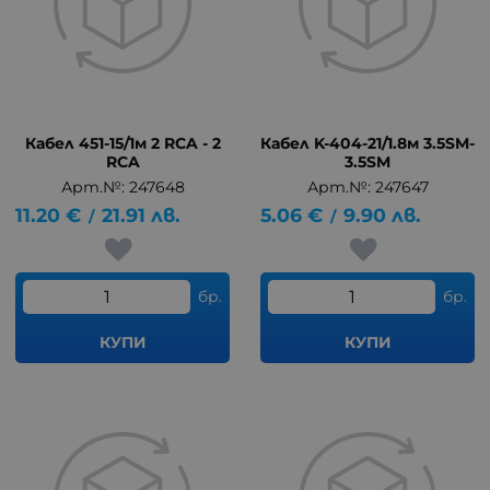
Кабел 451-15/1м 2 RCA - 2
Кабел K-404-21/1.8м 3.5SM-
RCA
3.5SM
Арт.№: 247648
Арт.№: 247647
11.20
€
21.91
лв.
5.06
€
9.90
лв.
/
/
бр.
бр.
КУПИ
КУПИ