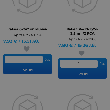
Кабел 626/2 оптичен
Кабел K-410-15/5м
3.5mm/2 RCA
Арт.№: 249394
Арт.№: 248766
7.93
€
15.51
лв.
/
7.80
€
15.26
лв.
/
бр.
бр.
КУПИ
КУПИ