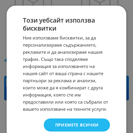
Този уебсайт използва
бисквитки
Ние използваме бисквитки, за да
Кабел K-404-18G/1.8м
Кабел K-410-17/3м
персонализираме съдържанието,
3.5SM-3.5SM
3.5mm/2 RCA
рекламите и да анализираме нашия
Арт.№: 247646
Арт.№: 247642
трафик. Също така споделяме
4.95
€
9.68
лв.
11.50
€
22.49
лв.
/
/
информация за използването на
нашия сайт от ваша страна с нашите
партньори за реклама и анализи,
бр.
бр.
които може да я комбинират с друга
информация, която сте им
КУПИ
КУПИ
предоставили или която са събрали от
вашето използване на техните услуги.
ПРИЕМЕТЕ ВСИЧКИ