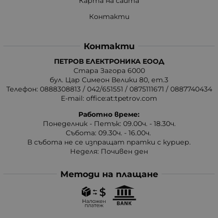
Карта на сайта
Контакти
Контакти
ПЕТРОВ ЕЛЕКТРОНИКА ЕООД
Стара Загора 6000
бул. Цар Симеон Велики 80, ет.3
Телефон:
0888308813
/
042/651551
/
0875111671
/
0887740434
E-mail:
office:at:tpetrov.com
Работно време:
Понеделник - Петък: 09.00ч. - 18.30ч.
Събота: 09.30ч. - 16.00ч.
В събота не се изпращат пратки с куриер.
Неделя: Почивен ден
Методи на плащане