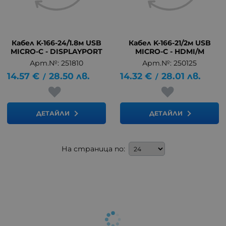
Кабел K-166-24/1.8м USB
Кабел K-166-21/2м USB
MICRO-C - DISPLAYPORT
MICRO-C - HDMI/M
Арт.№: 251810
Арт.№: 250125
14.57
€
28.50
лв.
14.32
€
28.01
лв.
/
/
ДЕТАЙЛИ
ДЕТАЙЛИ
На страница по: