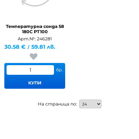
Температурна сонда 58
180C PT100
Арт.№: 246281
30.58
€
59.81
лв.
/
бр.
КУПИ
На страница по: