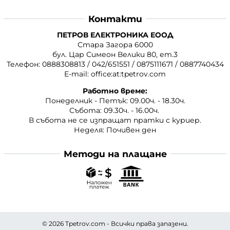
Контакти
ПЕТРОВ ЕЛЕКТРОНИКА ЕООД
Стара Загора 6000
бул. Цар Симеон Велики 80, ет.3
Телефон:
0888308813
/
042/651551
/
0875111671
/
0887740434
E-mail:
office:at:tpetrov.com
Работно време:
Понеделник - Петък: 09.00ч. - 18.30ч.
Събота: 09.30ч. - 16.00ч.
В събота не се изпращат пратки с куриер.
Неделя: Почивен ден
Методи на плащане
© 2026
Tpetrov.com
- Всички права запазени.