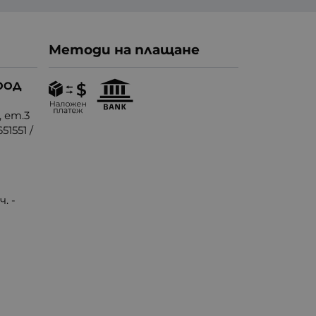
Методи на плащане
ООД
, ет.3
51551
/
. -