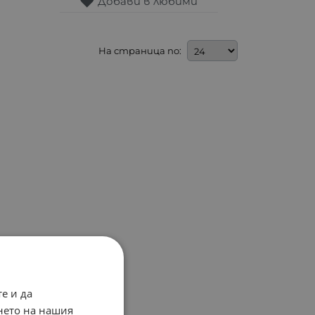
Добави в любими
На страница по:
е и да
нето на нашия