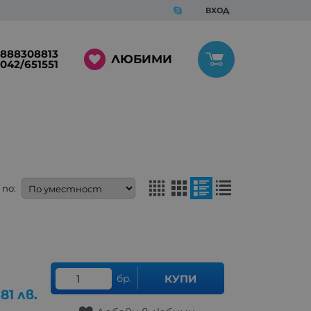
ВХОД
888308813
ЛЮБИМИ
042/651551
по:
бр.
КУПИ
.81
лв.