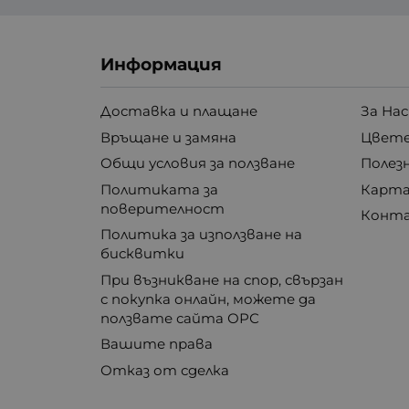
Информация
Доставка и плащане
За Нас
Връщане и замяна
Цвете
Общи условия за ползване
Полез
Политиката за
Карта
поверителност
Конт
Политика за използване на
бисквитки
При възникване на спор, свързан
с покупка онлайн, можете да
ползвате сайта ОРС
Вашите права
Отказ от сделка