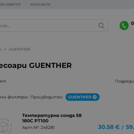
НИ ОФЕРТИ
КОНТАКТИ
0
и
GUENTHER
есоари GUENTHER
укт
Подреди 
ани филтри:
Производител:
GUENTHER
Температурна сонда 58
180C PT100
30.58
€
59
/
Арт.№: 246281