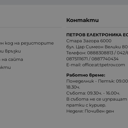
Контакти
ПЕТРОВ ЕЛЕКТРОНИКА Е
Стара Загора 6000
н код на резисторите
бул. Цар Симеон Велики 80
ни връзки
Телефон:
0888308813
/
042/6
0875111671
/
0887740434
 на сайта
E-mail:
office:at:tpetrov.com
акти
Работно време:
Понеделник - Петък: 09.00ч
18.30ч.
Събота: 09.30ч. - 16.00ч.
В събота не се изпращат
пратки с куриер.
Неделя: Почивен ден