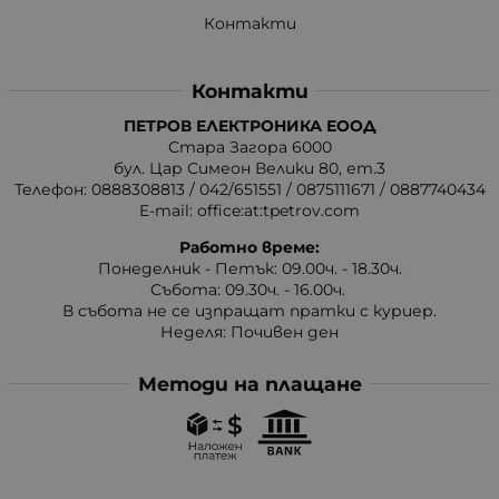
Контакти
Контакти
ПЕТРОВ ЕЛЕКТРОНИКА ЕООД
Стара Загора 6000
бул. Цар Симеон Велики 80, ет.3
Телефон:
0888308813
/
042/651551
/
0875111671
/
0887740434
E-mail:
office:at:tpetrov.com
Работно време:
Понеделник - Петък: 09.00ч. - 18.30ч.
Събота: 09.30ч. - 16.00ч.
В събота не се изпращат пратки с куриер.
Неделя: Почивен ден
Методи на плащане