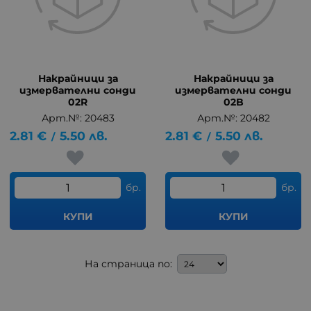
Накрайници за
Накрайници за
измервателни сонди
измервателни сонди
02R
02B
Арт.№: 20483
Арт.№: 20482
2.81
€
5.50
лв.
2.81
€
5.50
лв.
/
/
бр.
бр.
КУПИ
КУПИ
На страница по: