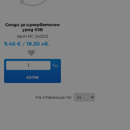
Сонди за измервателен
уред 03B
Арт.№: 242512
9.46
€
18.50
лв.
/
бр.
КУПИ
На страница по: