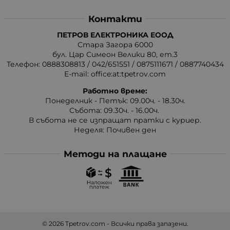
Контакти
ПЕТРОВ ЕЛЕКТРОНИКА ЕООД
Стара Загора 6000
бул. Цар Симеон Велики 80, ет.3
Телефон:
0888308813
/
042/651551
/
0875111671
/
0887740434
E-mail:
office:at:tpetrov.com
Работно време:
Понеделник - Петък: 09.00ч. - 18.30ч.
Събота: 09.30ч. - 16.00ч.
В събота не се изпращат пратки с куриер.
Неделя: Почивен ден
Методи на плащане
© 2026
Tpetrov.com
- Всички права запазени.