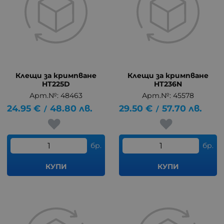
Клещи за кримпване
Клещи за кримпване
HT225D
HT236N
Арт.№: 48463
Арт.№: 45578
24.95
€
48.80
лв.
29.50
€
57.70
лв.
/
/
бр.
бр.
КУПИ
КУПИ