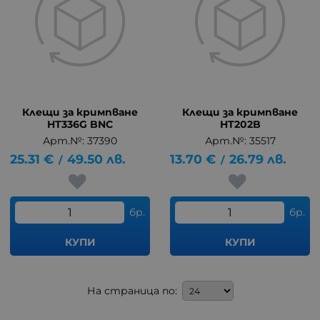
Клещи за кримпване
Клещи за кримпване
HT336G BNC
HT202B
Арт.№: 37390
Арт.№: 35517
25.31
€
49.50
лв.
13.70
€
26.79
лв.
/
/
бр.
бр.
КУПИ
КУПИ
На страница по: