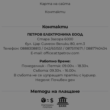
Карта на сайта
Контакти
Контакти
ПЕТРОВ ЕЛЕКТРОНИКА ЕООД
Стара Загора 6000
бул. Цар Симеон Велики 80, ет.3
Телефон:
0888308813
/
042/651551
/
0875111671
/
0887740434
E-mail:
office:at:tpetrov.com
Работно време:
Понеделник - Петък: 09.00ч. - 18.30ч.
Събота: 09.30ч. - 16.00ч.
В събота не се изпращат пратки с куриер.
Неделя: Почивен ден
Методи на плащане