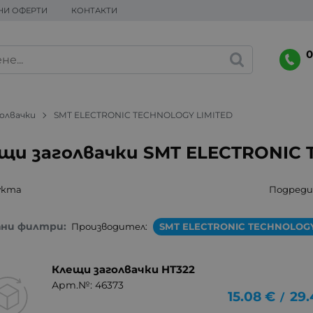
НИ ОФЕРТИ
КОНТАКТИ
0
олвачки
SMT ELECTRONIC TECHNOLOGY LIMITED
щи заголвачки SMT ELECTRONIC
укта
Подреди 
ани филтри:
Производител:
SMT ELECTRONIC TECHNOLOGY
Клещи заголвачки HT322
Арт.№: 46373
15.08
€
29.
/