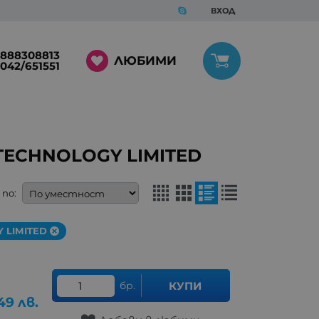
ВХОД
888308813
ЛЮБИМИ
042/651551
 TECHNOLOGY LIMITED
по:
 LIMITED
бр.
КУПИ
49
лв.