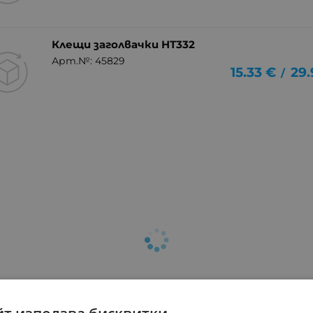
Клещи заголвачки HT332
Арт.№: 45829
15.33
€
29.
/