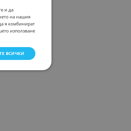
е и да
нето на нашия
 да я комбинират
ашето използване
ТЕ ВСИЧКИ