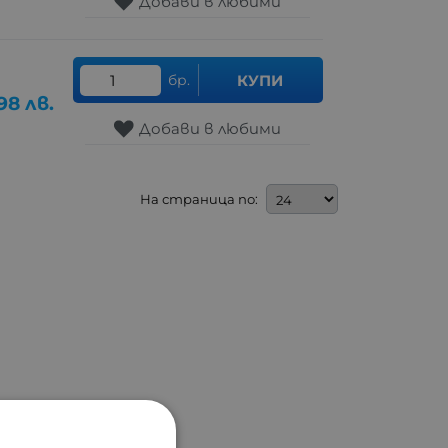
Добави в любими
бр.
КУПИ
98
лв.
Добави в любими
На страница по: