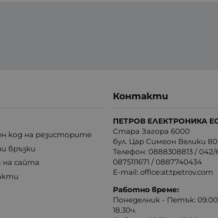
Контакти
ПЕТРОВ ЕЛЕКТРОНИКА Е
Стара Загора 6000
н код на резисторите
бул. Цар Симеон Велики 80
ни връзки
Телефон:
0888308813
/
042/6
0875111671
/
0887740434
 на сайта
E-mail:
office:at:tpetrov.com
акти
Работно време:
Понеделник - Петък: 09.00ч
18.30ч.