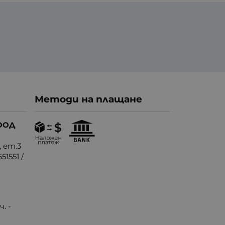
Методи на плащане
ООД
, ет.3
51551
/
. -