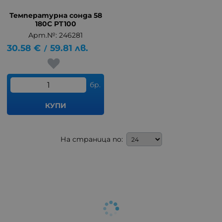
Температурна сонда 58
180C PT100
Арт.№: 246281
30.58
€
59.81
лв.
/
бр.
КУПИ
На страница по: