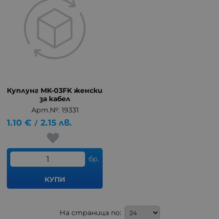
Куплунг MK-03FK женски
за кабел
Арт.№: 19331
1.10
€
2.15
лв.
/
бр.
КУПИ
На страница по: