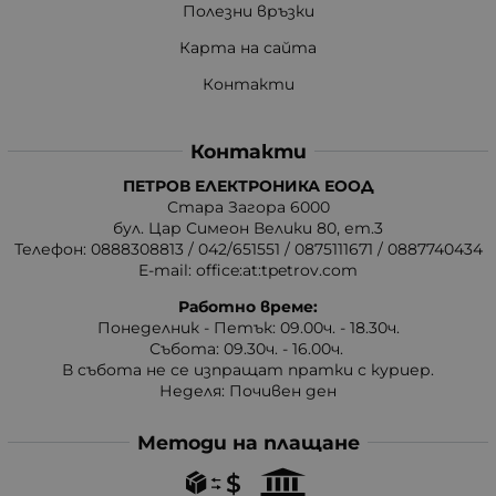
Полезни връзки
Карта на сайта
Контакти
Контакти
ПЕТРОВ ЕЛЕКТРОНИКА ЕООД
Стара Загора 6000
бул. Цар Симеон Велики 80, ет.3
Телефон:
0888308813
/
042/651551
/
0875111671
/
0887740434
E-mail:
office:at:tpetrov.com
Работно време:
Понеделник - Петък: 09.00ч. - 18.30ч.
Събота: 09.30ч. - 16.00ч.
В събота не се изпращат пратки с куриер.
Неделя: Почивен ден
Методи на плащане