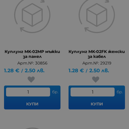
Куплунг MK-02MP мъжки
Куплунг MK-02FK женски
за панел
за кабел
Арт.№: 30856
Арт.№: 29219
1.28
€
2.50
лв.
1.28
€
2.50
лв.
/
/
бр.
бр.
КУПИ
КУПИ