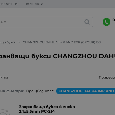
НИ ОФЕРТИ
КОНТАКТИ
0
ащи букси
CHANGZHOU DAHUA IMP AND EXP (GROUP) CO
ранващи букси CHANGZHOU DAHU
укта
Подреди 
ани филтри:
Производител:
CHANGZHOU DAHUA IMP AND 
Захранваща букса женска
2.1x5.5mm PC-214