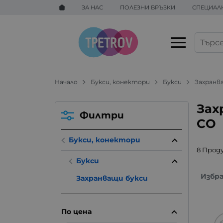
ЗА НАС
ПОЛЕЗНИ ВРЪЗКИ
СПЕЦИАЛ
Начало
Букси, конектори
Букси
Захранв
Зах
Филтри
CO
Букси, конектори
8 Прод
Букси
Избр
Захранващи букси
По цена