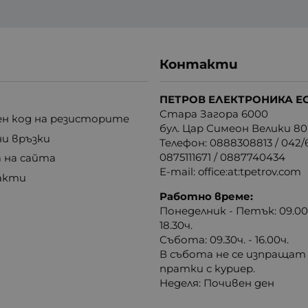
Контакти
ПЕТРОВ ЕЛЕКТРОНИКА Е
Стара Загора 6000
н код на резисторите
бул. Цар Симеон Велики 80
ни връзки
Телефон:
0888308813
/
042/6
0875111671
/
0887740434
 на сайта
E-mail:
office:at:tpetrov.com
акти
Работно време:
Понеделник - Петък: 09.00ч
18.30ч.
Събота: 09.30ч. - 16.00ч.
В събота не се изпращат
пратки с куриер.
Неделя: Почивен ден