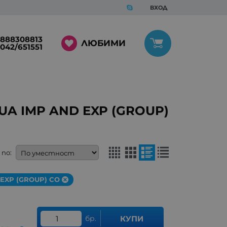
ВХОД
888308813
ЛЮБИМИ
042/651551
A IMP AND EXP (GROUP)
по:
EXP (GROUP) CO
бр.
КУПИ