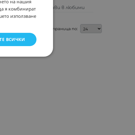
нето на нашия
Добави в любими
 да я комбинират
ашето използване
На страница по:
ТЕ ВСИЧКИ