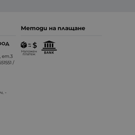
Методи на плащане
ООД
, ет.3
51551
/
. -