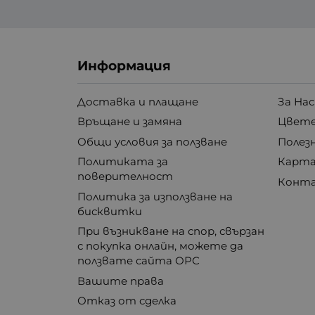
Информация
Доставка и плащане
За Нас
Връщане и замяна
Цвете
Общи условия за ползване
Полез
Политиката за
Карта
поверителност
Конт
Политика за използване на
бисквитки
При възникване на спор, свързан
с покупка онлайн, можете да
ползвате сайта ОРС
Вашите права
Отказ от сделка