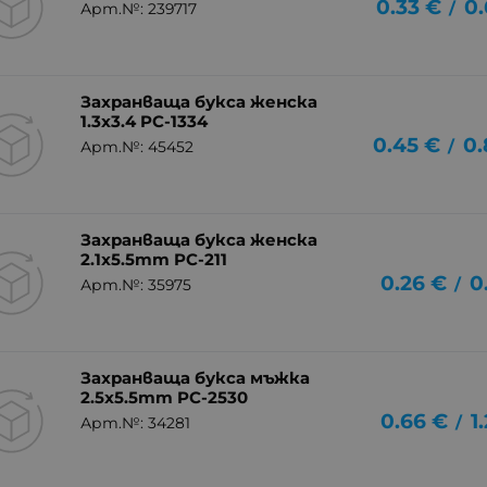
0.33
€
0.
/
Арт.№: 239717
Захранваща букса женска
1.3x3.4 PC-1334
0.45
€
0.
/
Арт.№: 45452
Захранваща букса женска
2.1x5.5mm PC-211
0.26
€
0
/
Арт.№: 35975
Захранваща букса мъжка
2.5x5.5mm PC-2530
0.66
€
1
/
Арт.№: 34281