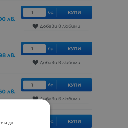
бр.
КУПИ
90
лв.
Добави в любими
бр.
КУПИ
98
лв.
Добави в любими
бр.
КУПИ
.60
лв.
Добави в любими
бр.
КУПИ
е и да
.61
лв.