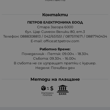
Контакти
ПЕТРОВ ЕЛЕКТРОНИКА ЕООД
Стара Загора 6000
бул. Цар Симеон Велики 80, ет.3
Телефон:
0888308813
/
042/651551
/
0875111671
/
0887740434
E-mail:
office:at:tpetrov.com
Работно време:
Понеделник - Петък: 09.00ч. - 18.30ч.
Събота: 09.30ч. - 16.00ч.
В събота не се изпращат пратки с куриер.
Неделя: Почивен ден
Методи на плащане