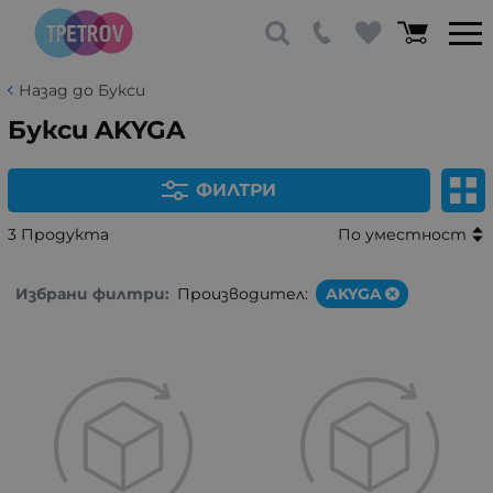
Назад до Букси
Букси AKYGA
ФИЛТРИ
3 Продукта
По уместност
Избрани филтри:
Производител:
AKYGA