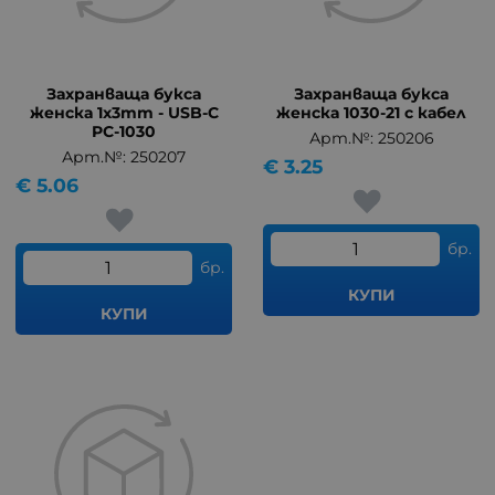
Захранваща букса
Захранваща букса
женска 1x3mm - USB-C
женска 1030-21 с кабел
PC-1030
Арт.№: 250206
Арт.№: 250207
€
3.25
€
5.06
бр.
бр.
КУПИ
КУПИ