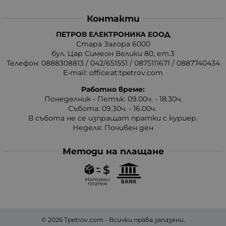
Контакти
ПЕТРОВ ЕЛЕКТРОНИКА ЕООД
Стара Загора 6000
бул. Цар Симеон Велики 80, ет.3
Телефон:
0888308813
/
042/651551
/
0875111671
/
0887740434
E-mail:
office:at:tpetrov.com
Работно време:
Понеделник - Петък: 09.00ч. - 18.30ч.
Събота: 09.30ч. - 16.00ч.
В събота не се изпращат пратки с куриер.
Неделя: Почивен ден
Методи на плащане
© 2026
Tpetrov.com
- Всички права запазени.