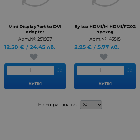
Mini DisplayPort to DVI
Букса HDMI/M-HDMI/FG02
adapter
преход
Арт.№: 251937
Арт.№: 45515
12.50
€
24.45
лв.
2.95
€
5.77
лв.
/
/
бр.
бр.
КУПИ
КУПИ
На страница по: