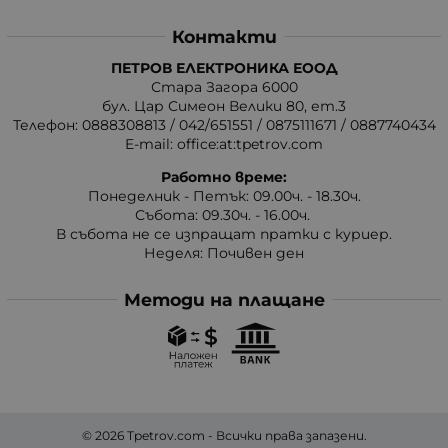
Контакти
ПЕТРОВ ЕЛЕКТРОНИКА ЕООД
Стара Загора 6000
бул. Цар Симеон Велики 80, ет.3
Телефон:
0888308813
/
042/651551
/
0875111671
/
0887740434
E-mail:
office:at:tpetrov.com
Работно време:
Понеделник - Петък: 09.00ч. - 18.30ч.
Събота: 09.30ч. - 16.00ч.
В събота не се изпращат пратки с куриер.
Неделя: Почивен ден
Методи на плащане
© 2026
Tpetrov.com
- Всички права запазени.