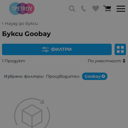
Назад до Букси
Букси Goobay
ФИЛТРИ
1 Продукт
По уместност
Избрани филтри:
Производител:
Goobay