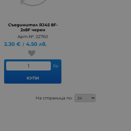
Съединител RJ45 8F-
2x8F черен
Арт.№: 22760
2.30
€
4.50
лв.
/
бр.
КУПИ
На страница по: