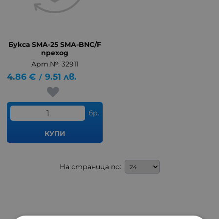
Букса SMA-25 SMA-BNC/F
преход
Арт.№: 32911
4.86
€
9.51
лв.
/
бр.
КУПИ
На страница по: