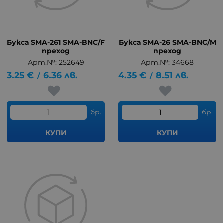
Букса SMA-261 SMA-BNC/F
Букса SMA-26 SMA-BNC/M
преход
преход
Арт.№: 252649
Арт.№: 34668
3.25
€
6.36
лв.
4.35
€
8.51
лв.
/
/
бр.
бр.
КУПИ
КУПИ