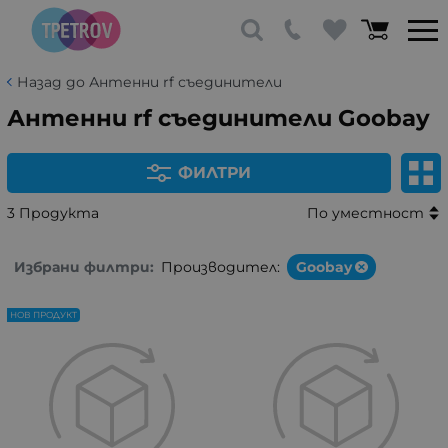
Назад до Антенни rf съединители
Антенни rf съединители Goobay
ФИЛТРИ
3 Продукта
По уместност
Избрани филтри:
Производител:
Goobay
НОВ ПРОДУКТ