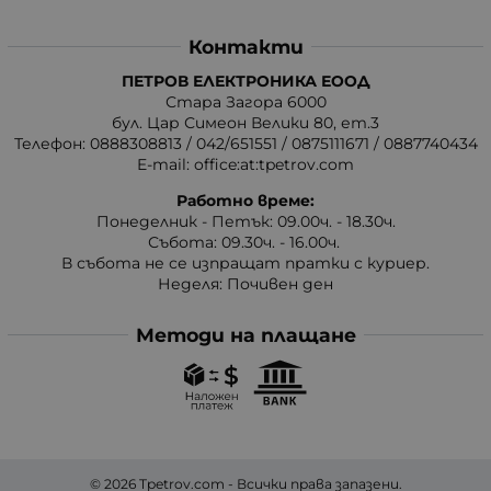
Контакти
ПЕТРОВ ЕЛЕКТРОНИКА ЕООД
Стара Загора 6000
бул. Цар Симеон Велики 80, ет.3
Телефон:
0888308813
/
042/651551
/
0875111671
/
0887740434
E-mail:
office:at:tpetrov.com
Работно време:
Понеделник - Петък: 09.00ч. - 18.30ч.
Събота: 09.30ч. - 16.00ч.
В събота не се изпращат пратки с куриер.
Неделя: Почивен ден
Методи на плащане
© 2026
Tpetrov.com
- Всички права запазени.