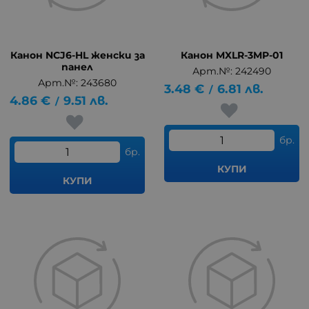
Канон NCJ6-HL женски за
Канон MXLR-3MP-01
панел
Арт.№: 242490
Арт.№: 243680
3.48
€
6.81
лв.
/
4.86
€
9.51
лв.
/
бр.
бр.
КУПИ
КУПИ