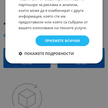
партньори за реклама и анализи,
които може да я комбинират с друга
информация, която сте им
предоставили или която са събрали от
Канон AC-3FG AMPHENOL
Канон F1982 женски
вашето използване на техните услуги.
Арт.№: 40077
Арт.№: 39126
6.93
€
13.55
лв.
2.81
€
5.50
лв.
/
/
ПРИЕМЕТЕ ВСИЧКИ
ПОКАЖЕТЕ ПОДРОБНОСТИ
бр.
бр.
КУПИ
КУПИ