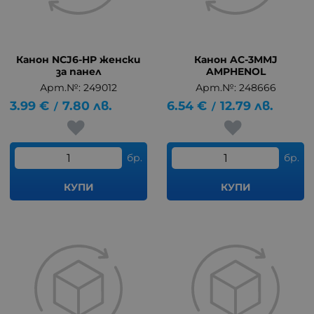
Канон NCJ6-HP женски
Канон AC-3MMJ
за панел
AMPHENOL
Арт.№: 249012
Арт.№: 248666
3.99
€
7.80
лв.
6.54
€
12.79
лв.
/
/
бр.
бр.
КУПИ
КУПИ