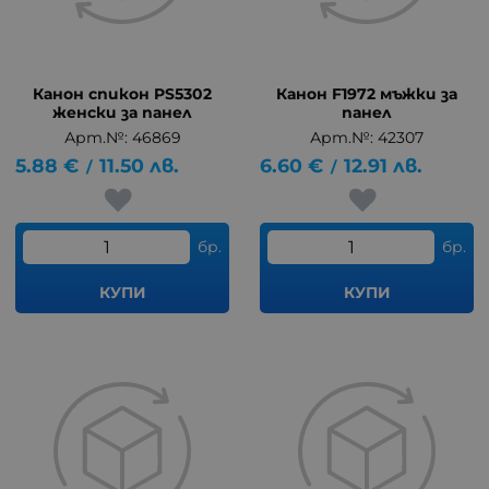
Канон спикон PS5302
Канон F1972 мъжки за
женски за панел
панел
Арт.№: 46869
Арт.№: 42307
5.88
€
11.50
лв.
6.60
€
12.91
лв.
/
/
бр.
бр.
КУПИ
КУПИ