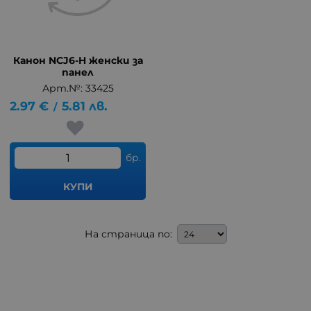
Канон NCJ6-H женски за
панел
Арт.№: 33425
2.97
€
5.81
лв.
/
бр.
КУПИ
На страница по: