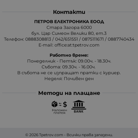
Контакти
ПЕТРОВ ЕЛЕКТРОНИКА ЕООД
Стара Загора 6000
бул. Цар Симеон Велики 80, ет.3
Телефон:
0888308813
/
042/651551
/
0875111671
/
0887740434
E-mail:
office:at:tpetrov.com
Работно време:
Понеделник - Петък: 09.00ч. - 18.30ч.
Събота: 09.30ч. - 16.00ч.
В събота не се изпращат пратки с куриер.
Неделя: Почивен ден
Методи на плащане
© 2026
Tpetrov.com
- Всички права запазени.