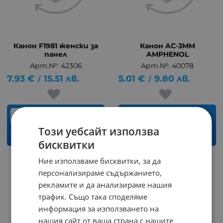
Канон F1981 женски за
Канон AC-3MM
панел
AMPHENOL
Арт.№: 42306
Арт.№: 40078
7.93
€
15.51
лв.
5.01
€
9.80
лв.
/
/
бр.
бр.
Този уебсайт използва
КУПИ
КУПИ
бисквитки
Ние използваме бисквитки, за да
персонализираме съдържанието,
рекламите и да анализираме нашия
трафик. Също така споделяме
информация за използването на
нашия сайт от ваша страна с нашите