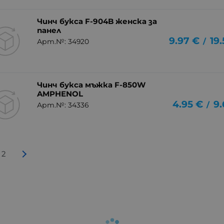
Чинч букса F-904B женска за
панел
9.97
€
19
/
Арт.№: 34920
Чинч букса мъжка F-850W
AMPHENOL
4.95
€
9.
/
Арт.№: 34336
2