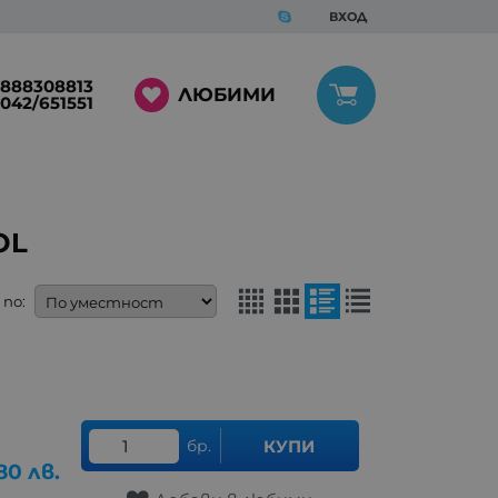
ВХОД
888308813
ЛЮБИМИ
042/651551
OL
по:
бр.
КУПИ
80
лв.