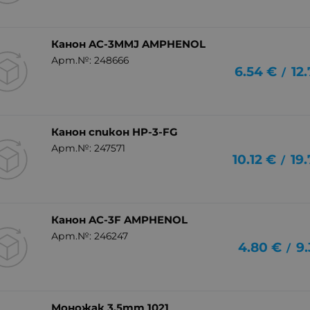
Канон AC-3MMJ AMPHENOL
Арт.№: 248666
6.54
€
12
/
Канон спикон HP-3-FG
Арт.№: 247571
10.12
€
19
/
Канон AC-3F AMPHENOL
Арт.№: 246247
4.80
€
9.
/
Моножак 3.5mm 1021