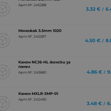
Арт.№: 245288
3.32
€
6.
/
Моножак 3.5mm 1020
Арт.№: 245287
4.50
€
8.
/
Канон NCJ6-HL женски за
панел
4.86
€
9
/
Арт.№: 243680
Канон MXLR-3MP-01
Арт.№: 242490
3.48
€
6
/