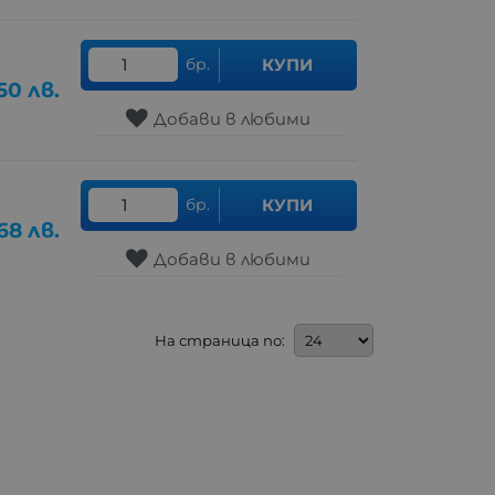
бр.
КУПИ
.50
лв.
Добави в любими
бр.
КУПИ
68
лв.
Добави в любими
На страница по: