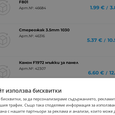
F801
1.99
€
3.
/
Арт.№: 46684
Стереожак 3.5mm 1030
Арт.№: 46316
5.37
€
10
/
Канон F1972 мъжки за панел
Арт.№: 42307
6.60
€
12
/
йт използва бисквитки
Канон F1981 женски за панел
 бисквитки, за да персонализираме съдържанието, рекламит
Арт.№: 42306
7.93
€
15
шия трафик. Също така споделяме информация за използва
/
рана с нашите партньори за реклама и анализи, които може