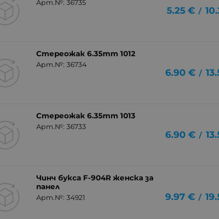
Арт.№: 36735
5.25
€
10
/
Стереожак 6.35mm 1012
Арт.№: 36734
6.90
€
13
/
Стереожак 6.35mm 1013
Арт.№: 36733
6.90
€
13
/
Чинч букса F-904R женска за
панел
9.97
€
19
/
Арт.№: 34921