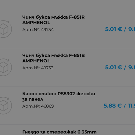
Чинч букса мъжка F-851R
AMPHENOL
5.01
€
9.
/
Арт.№: 49754
Чинч букса мъжка F-851B
AMPHENOL
5.01
€
9.
/
Арт.№: 49753
Канон спикон PS5302 женски
за панел
5.88
€
11
/
Арт.№: 46869
Гнездо за стереожак 6.35mm