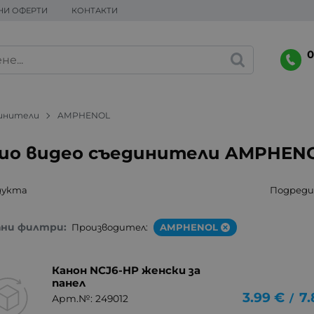
НИ ОФЕРТИ
КОНТАКТИ
0
динители
AMPHENOL
ио видео съединители AMPHEN
дукта
Подреди 
ани филтри:
Производител:
AMPHENOL
Канон NCJ6-HP женски за
панел
3.99
€
7.
/
Арт.№: 249012