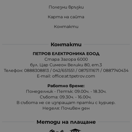
Полезни връзки
Карта на сайта
Контакти
Контакти
ПЕТРОВ ЕЛЕКТРОНИКА ЕООД
Стара Загора 6000
бул. Цар Симеон Велики 80, ет.3
Телефон:
0888308813
/
042/651551
/
0875111671
/
0887740434
E-mail:
office:at:tpetrov.com
Работно време:
Понеделник - Петък: 09.00ч. - 18.30ч.
Събота: 09.30ч. - 16.00ч.
В събота не се изпращат пратки с куриер.
Неделя: Почивен ден
Методи на плащане