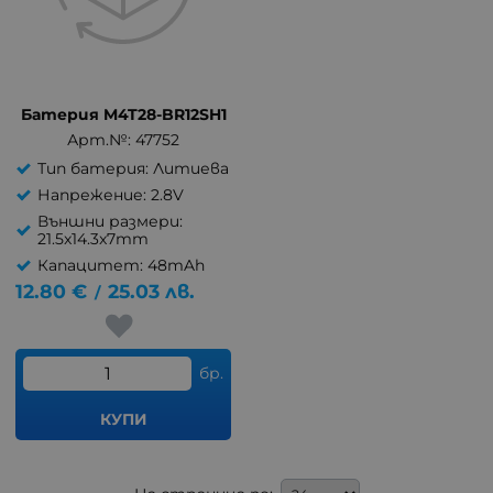
Батерия M4T28-BR12SH1
Арт.№: 47752
Тип батерия: Литиева
Напрежение: 2.8V
Външни размери:
21.5x14.3x7mm
Капацитет: 48mAh
12.80
€
25.03
лв.
/
бр.
КУПИ