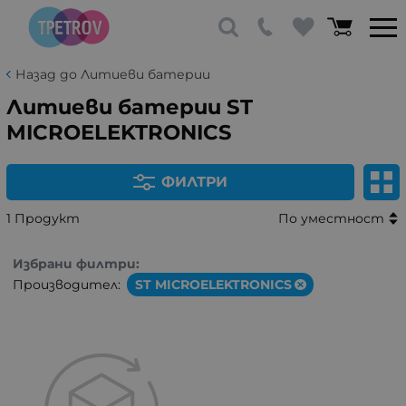
Назад до Литиеви батерии
Литиеви батерии ST
MICROELEKTRONICS
ФИЛТРИ
1 Продукт
По уместност
Избрани филтри:
Производител:
ST MICROELEKTRONICS