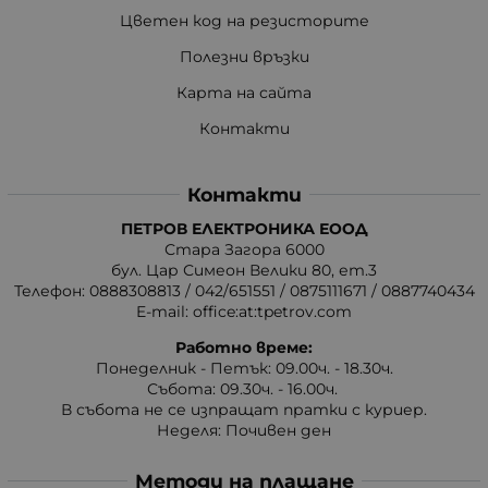
Цветен код на резисторите
Полезни връзки
Карта на сайта
Контакти
Контакти
ПЕТРОВ ЕЛЕКТРОНИКА ЕООД
Стара Загора 6000
бул. Цар Симеон Велики 80, ет.3
Телефон:
0888308813
/
042/651551
/
0875111671
/
0887740434
E-mail:
office:at:tpetrov.com
Работно време:
Понеделник - Петък: 09.00ч. - 18.30ч.
Събота: 09.30ч. - 16.00ч.
В събота не се изпращат пратки с куриер.
Неделя: Почивен ден
Методи на плащане