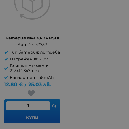
Батерия M4T28-BR12SH1
Арт.№: 47752
Тип батерия: Литиева
Напрежение: 2.8V
Външни размери:
21.5x14.3x7mm
Капацитет: 48mAh
12.80
€
25.03
лв.
/
бр.
КУПИ