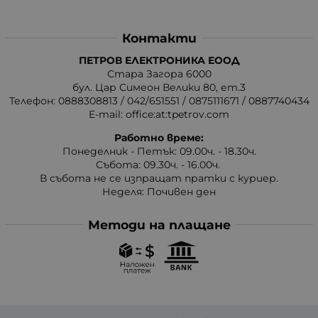
Контакти
ПЕТРОВ ЕЛЕКТРОНИКА ЕООД
Стара Загора 6000
бул. Цар Симеон Велики 80, ет.3
Телефон:
0888308813
/
042/651551
/
0875111671
/
0887740434
E-mail:
office:at:tpetrov.com
Работно време:
Понеделник - Петък: 09.00ч. - 18.30ч.
Събота: 09.30ч. - 16.00ч.
В събота не се изпращат пратки с куриер.
Неделя: Почивен ден
Методи на плащане