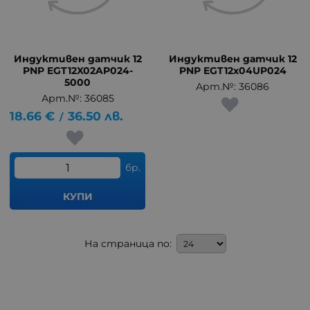
Индуктивен датчик 12
Индуктивен датчик 12
PNP EGT12X02AP024-
PNP EGT12x04UP024
5000
Арт.№: 36086
Арт.№: 36085
18.66
€
36.50
лв.
/
бр.
КУПИ
На страница по: