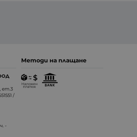
Методи на плащане
ООД
, ет.3
51551
/
. -