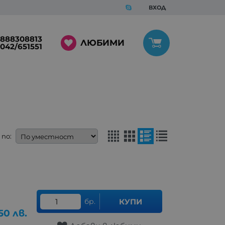
ВХОД
888308813
ЛЮБИМИ
042/651551
по:
бр.
КУПИ
50
лв.