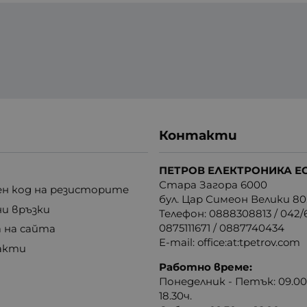
Контакти
ПЕТРОВ ЕЛЕКТРОНИКА Е
Стара Загора 6000
н код на резисторите
бул. Цар Симеон Велики 80
ни връзки
Телефон:
0888308813
/
042/6
0875111671
/
0887740434
 на сайта
E-mail:
office:at:tpetrov.com
акти
Работно време:
Понеделник - Петък: 09.00ч
18.30ч.