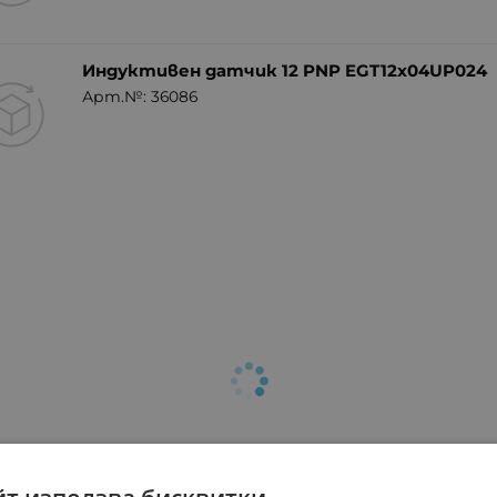
Индуктивен датчик 12 PNP EGT12x04UP024
Арт.№: 36086