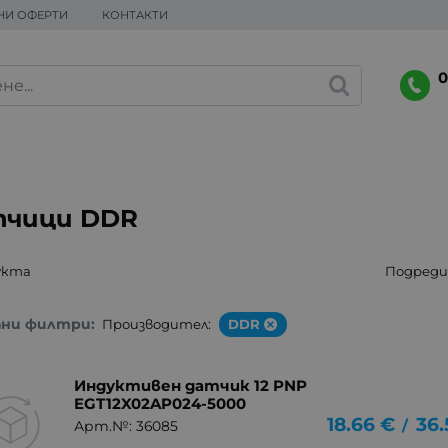
НИ ОФЕРТИ
КОНТАКТИ
0
чици DDR
укта
Подреди 
ани филтри:
Производител:
DDR
Индуктивен датчик 12 PNP
EGT12X02AP024-5000
18.66
€
36.
/
Арт.№: 36085