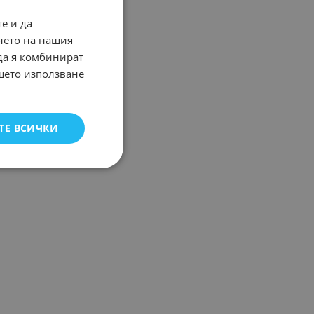
е и да
нето на нашия
 да я комбинират
ашето използване
ТЕ ВСИЧКИ