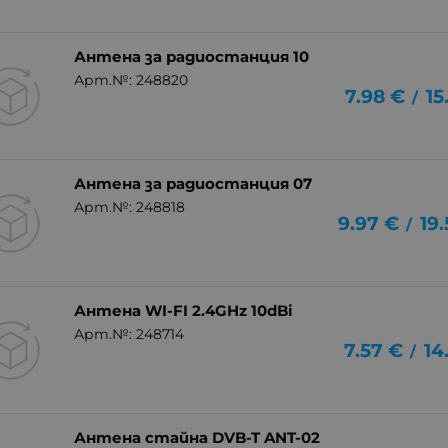
Антена за радиостанция 10
Арт.№: 248820
7.98
€
15
/
Антена за радиостанция 07
Арт.№: 248818
9.97
€
19
/
Антена WI-FI 2.4GHz 10dBi
Арт.№: 248714
7.57
€
14
/
Антена стайна DVB-T ANT-02