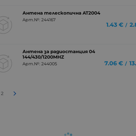
Антена телескопична AT2004
Арт.№: 244167
1.43
€
2.
/
Антена за радиостанция 04
144/430/1200MHZ
7.06
€
13
/
Арт.№: 244005
2