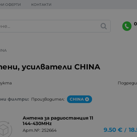
НИ ОФЕРТИ
КОНТАКТИ
0
INA
ени, усилватели CHINA
дукта
Подреди 
ани филтри:
Производител:
CHINA
Антена за радиостанция 11
144-430MHz
9.50
€
18
/
Арт.№: 252664