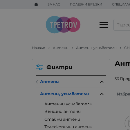
ЗА НАС
ПОЛЕЗНИ ВРЪЗКИ
СПЕЦИАЛ
Начало
Антени
Антени, усилватели
CH
Ант
Филтри
36 Про
Антени
Антени, усилватели
Избр
Антенни усилватели
Външни антени
Стайни антени
Телескопични антени