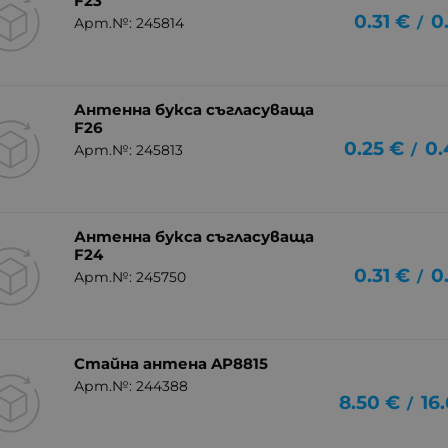
F23
0.31
€
0
/
Арт.№: 245814
Антенна букса съгласуваща
F26
0.25
€
0.
/
Арт.№: 245813
Антенна букса съгласуваща
F24
0.31
€
0
/
Арт.№: 245750
Стайна антена AP8815
Арт.№: 244388
8.50
€
16
/