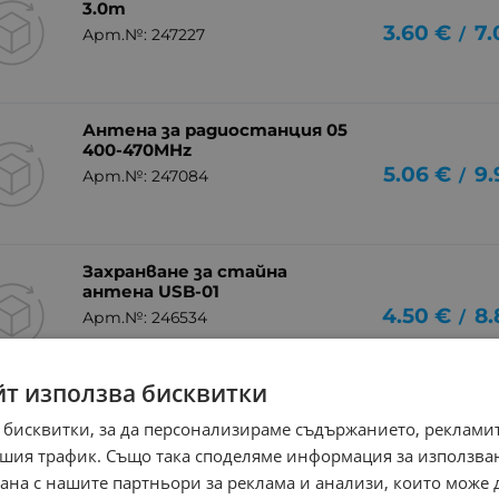
3.0m
3.60
€
7.
/
Арт.№: 247227
Антена за радиостанция 05
400-470MHz
5.06
€
9.
/
Арт.№: 247084
Захранване за стайна
антена USB-01
4.50
€
8.
/
Арт.№: 246534
йт използва бисквитки
Антена телескопична AT6186
 бисквитки, за да персонализираме съдържанието, рекламит
Арт.№: 246237
2.86
€
5
шия трафик. Също така споделяме информация за използва
/
рана с нашите партньори за реклама и анализи, които може