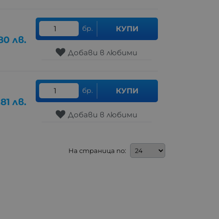
бр.
КУПИ
80
лв.
Добави в любими
бр.
КУПИ
.81
лв.
Добави в любими
На страница по: