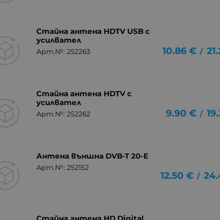
Стайна антена HDTV USB с
усилвател
10.86
€
21
/
Арт.№: 252263
Стайна антена HDTV с
усилвател
9.90
€
19
/
Арт.№: 252262
Антена външна DVB-T 20-E
Арт.№: 252152
12.50
€
24.
/
Стайна антена HD Digital