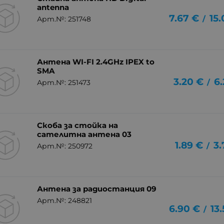
antenna
7.67
€
15
/
Арт.№: 251748
Антена WI-FI 2.4GHz IPEX to
SMA
3.20
€
6.
/
Арт.№: 251473
Скоба за стойка на
сателитна антена 03
1.89
€
3.
/
Арт.№: 250972
Антена за радиостанция 09
Арт.№: 248821
6.90
€
13
/