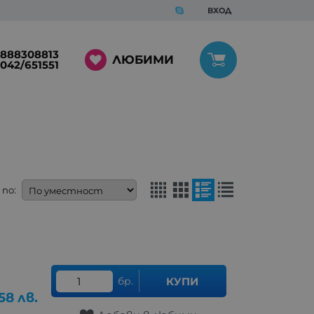
ВХОД
888308813
ЛЮБИМИ
042/651551
по:
бр.
КУПИ
.58
лв.