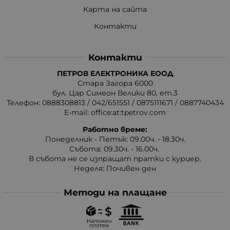
Карта на сайта
Контакти
Контакти
ПЕТРОВ ЕЛЕКТРОНИКА ЕООД
Стара Загора 6000
бул. Цар Симеон Велики 80, ет.3
Телефон:
0888308813
/
042/651551
/
0875111671
/
0887740434
E-mail:
office:at:tpetrov.com
Работно време:
Понеделник - Петък: 09.00ч. - 18.30ч.
Събота: 09.30ч. - 16.00ч.
В събота не се изпращат пратки с куриер.
Неделя: Почивен ден
Методи на плащане