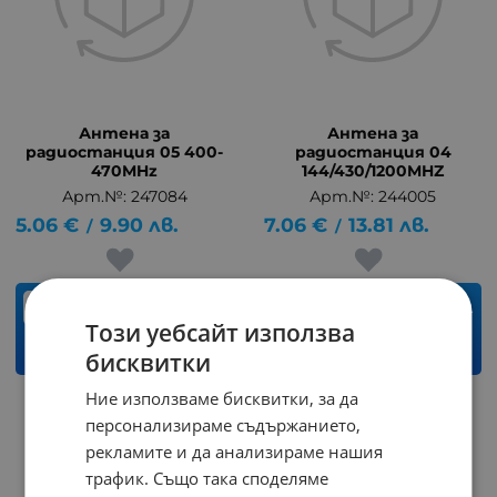
Антена за
Антена за
радиостанция 05 400-
радиостанция 04
470MHz
144/430/1200MHZ
Арт.№: 247084
Арт.№: 244005
5.06
€
9.90
лв.
7.06
€
13.81
лв.
/
/
бр.
бр.
Този уебсайт използва
КУПИ
КУПИ
бисквитки
Ние използваме бисквитки, за да
персонализираме съдържанието,
рекламите и да анализираме нашия
трафик. Също така споделяме