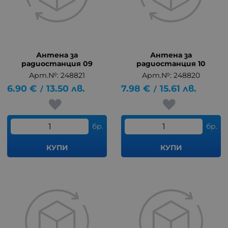
Антена за
Антена за
радиостанция 09
радиостанция 10
Арт.№: 248821
Арт.№: 248820
6.90
€
13.50
лв.
7.98
€
15.61
лв.
/
/
бр.
бр.
КУПИ
КУПИ