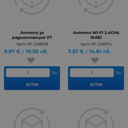
Антена за
Антена WI-FI 2.4GHz
радиостанция 07
10dBi
Арт.№: 248818
Арт.№: 248714
9.97
€
19.50
лв.
7.57
€
14.81
лв.
/
/
бр.
бр.
КУПИ
КУПИ