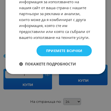
информация за използването на
нашия сайт от ваша страна с нашите
партньори за реклама и анализи,
които може да я комбинират с друга
информация, която сте им
предоставили или която са събрали от
Антена за
Антена за
вашето използване на техните услуги.
радиостанция 03
радиостанция 01
144/430MHZ
Арт.№: 239293
Арт.№: 243597
ПРИЕМЕТЕ ВСИЧКИ
6.39
€
12.50
лв.
/
6.50
€
12.71
лв.
/
ПОКАЖЕТЕ ПОДРОБНОСТИ
бр.
бр.
КУПИ
КУПИ
На страница по: