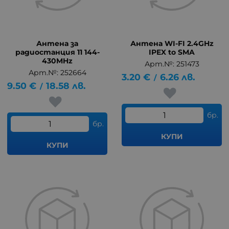
Антена за
Антена WI-FI 2.4GHz
радиостанция 11 144-
IPEX to SMA
430MHz
Арт.№: 251473
Арт.№: 252664
3.20
€
6.26
лв.
/
9.50
€
18.58
лв.
/
бр.
бр.
КУПИ
КУПИ