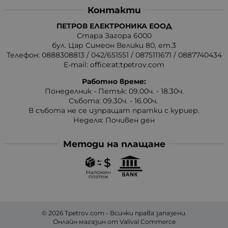
Контакти
ПЕТРОВ ЕЛЕКТРОНИКА ЕООД
Стара Загора 6000
бул. Цар Симеон Велики 80, ет.3
Телефон:
0888308813
/
042/651551
/
0875111671
/
0887740434
E-mail:
office:at:tpetrov.com
Работно време:
Понеделник - Петък: 09.00ч. - 18.30ч.
Събота: 09.30ч. - 16.00ч.
В събота не се изпращат пратки с куриер.
Неделя: Почивен ден
Методи на плащане
© 2026
Tpetrov.com
- Всички права запазени.
Онлайн магазин от
Valival Commerce