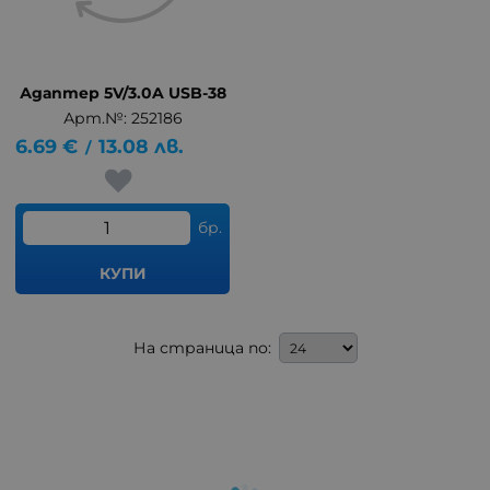
Адаптер 5V/3.0A USB-38
Арт.№: 252186
6.69
€
13.08
лв.
/
бр.
КУПИ
На страница по: