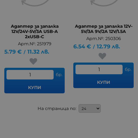
Адаптер за запалка
Адаптер за запалка 12V-
12V/24V-5V/3A USB-A
5V/3A 9V/2A 12V/1.5A
2xUSB-C
Арт.№: 250306
Арт.№: 251979
6.54
€
12.79
лв.
/
5.79
€
11.32
лв.
/
бр.
бр.
КУПИ
КУПИ
На страница по: