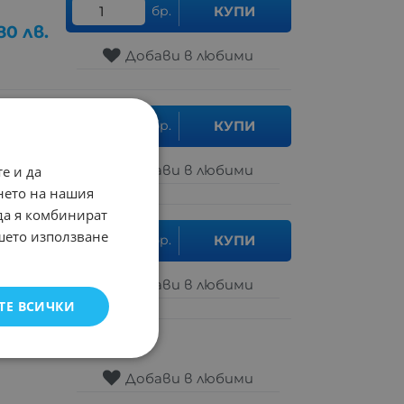
бр.
КУПИ
.80
лв.
Добави в любими
бр.
КУПИ
.51
лв.
Добави в любими
е и да
нето на нашия
 да я комбинират
ашето използване
бр.
КУПИ
.50
лв.
Добави в любими
ТЕ ВСИЧКИ
Добави в любими