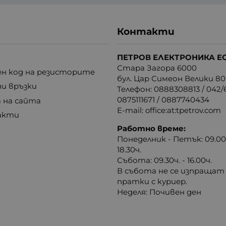
Контакти
ПЕТРОВ ЕЛЕКТРОНИКА Е
Стара Загора 6000
н код на резисторите
бул. Цар Симеон Велики 80
ни връзки
Телефон:
0888308813
/
042/6
0875111671
/
0887740434
 на сайта
E-mail:
office:at:tpetrov.com
акти
Работно време:
Понеделник - Петък: 09.00ч
18.30ч.
Събота: 09.30ч. - 16.00ч.
В събота не се изпращат
пратки с куриер.
Неделя: Почивен ден