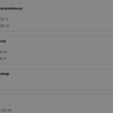
 напрежение
DC
(1)
DC
(2)
ток
1A
(2)
2A
(1)
ктор
)
-DC
(3)