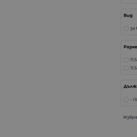
Вид
за
Разм
11
11.
Дължи
-
(3
Избр