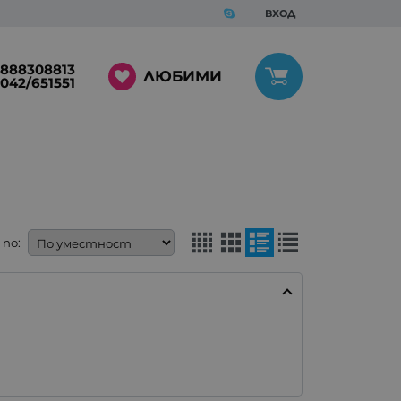
ВХОД
888308813
ЛЮБИМИ
042/651551
по: