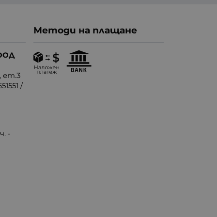
Методи на плащане
ООД
, ет.3
51551
/
. -