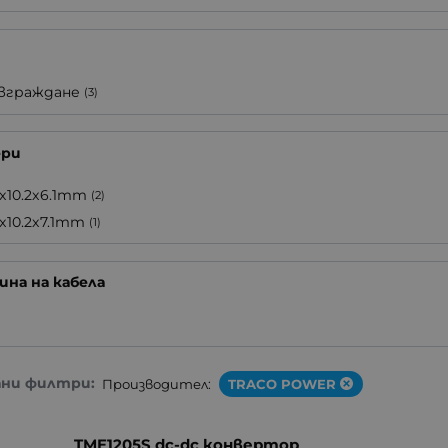
 вграждане
(3)
ери
.5x10.2x6.1mm
(2)
5x10.2x7.1mm
(1)
на на кабела
)
ани филтри:
Производител:
TRACO POWER
TME1205S dc-dc конвертор