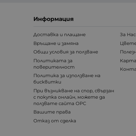
Информация
Доставка и плащане
За Нас
Връщане и замяна
Цвете
Общи условия за ползване
Полез
Политиката за
Карта
поверителност
Конт
Политика за използване на
бисквитки
При възникване на спор, свързан
с покупка онлайн, можете да
ползвате сайта ОРС
Вашите права
Отказ от сделка