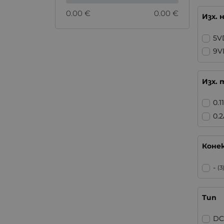
0.00 €
0.00 €
Изх.
5V
9V
Изх. 
0.1
0.
Коне
-
(3
Тип
DC