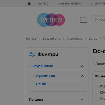
ЗА НАС
ПОЛЕЗНИ ВРЪЗКИ
СПЕЦИАЛ
Начало
Захранване
Адаптори
Dc-dc
Dc-
Филтри
4 Прод
Захранване
Адаптори
Вх. 
Dc-dc
10.
12
24
По цена