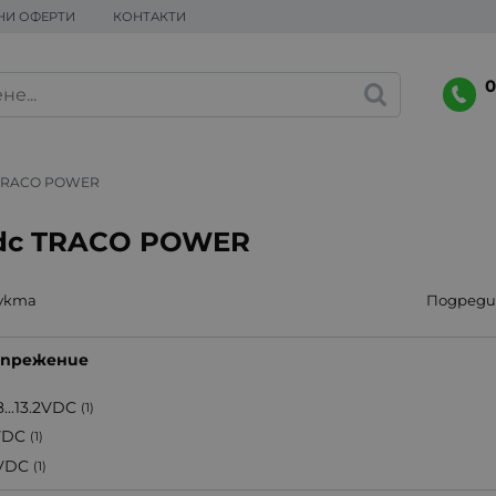
НИ ОФЕРТИ
КОНТАКТИ
0
TRACO POWER
dc TRACO POWER
укта
Подреди 
напрежение
8...13.2VDC
(1)
VDC
(1)
VDC
(1)