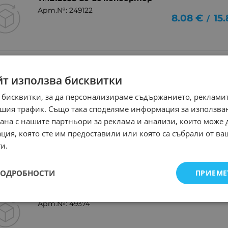
Арт.№: 249122
8.08
€
15
/
TME2409S dc-dc конвертор
Арт.№: 49373
йт използва бисквитки
7.93
€
15
/
 бисквитки, за да персонализираме съдържанието, рекламит
шия трафик. Също така споделяме информация за използва
рана с нашите партньори за реклама и анализи, които може
TME1209S dc-dc конвертор
ция, която сте им предоставили или която са събрали от в
Арт.№: 49372
и.
8.95
€
17
/
ПОДРОБНОСТИ
ПРИЕМЕ
TSR0.5-2450 dc-dc конвертор
Арт.№: 49374