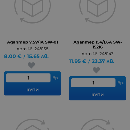
Адаптер 7.5V/1A SW-01
Адаптер 15V/1.6A SW-
15216
Арт.№: 248158
Арт.№: 248143
8.00
€
15.65
лв.
/
11.95
€
23.37
лв.
/
бр.
бр.
КУПИ
КУПИ