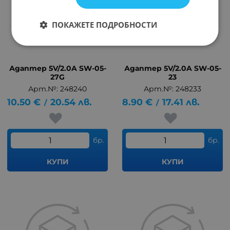
ПОКАЖЕТЕ ПОДРОБНОСТИ
Адаптер 5V/2.0A SW-05-
Адаптер 5V/2.0A SW-05-
27G
23
Арт.№: 248240
Арт.№: 248233
10.50
€
20.54
лв.
8.90
€
17.41
лв.
/
/
бр.
бр.
КУПИ
КУПИ