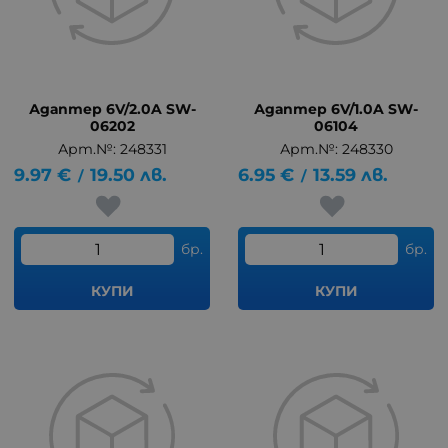
Адаптер 6V/2.0A SW-
Адаптер 6V/1.0A SW-
06202
06104
Арт.№: 248331
Арт.№: 248330
9.97
€
19.50
лв.
6.95
€
13.59
лв.
/
/
бр.
бр.
КУПИ
КУПИ