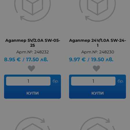
Адаптер 5V/2.0A SW-05-
Адаптер 24V/1.0A SW-24-
25
1
Арт.№: 248232
Арт.№: 248230
8.95
€
17.50
лв.
9.97
€
19.50
лв.
/
/
бр.
бр.
КУПИ
КУПИ