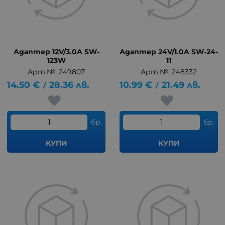
Адаптер 12V/3.0A SW-
Адаптер 24V/1.0A SW-24-
123W
11
Арт.№: 249807
Арт.№: 248332
14.50
€
28.36
лв.
10.99
€
21.49
лв.
/
/
бр.
бр.
КУПИ
КУПИ