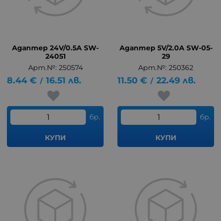
Адаптер 24V/0.5A SW-
Адаптер 5V/2.0A SW-05-
24051
29
Арт.№: 250574
Арт.№: 250362
8.44
€
16.51
лв.
11.50
€
22.49
лв.
/
/
бр.
бр.
КУПИ
КУПИ