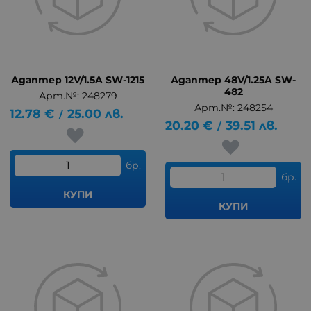
Адаптер 12V/1.5A SW-1215
Адаптер 48V/1.25A SW-
482
Арт.№: 248279
Арт.№: 248254
12.78
€
25.00
лв.
/
20.20
€
39.51
лв.
/
бр.
бр.
КУПИ
КУПИ