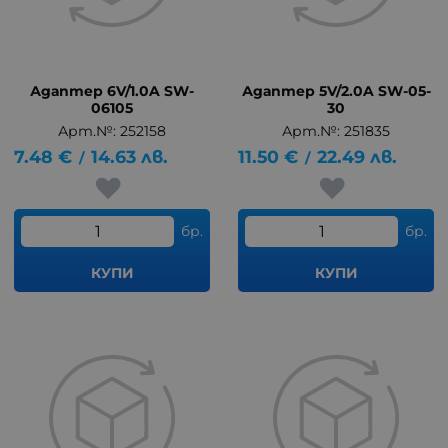
Адаптер 6V/1.0A SW-
Адаптер 5V/2.0A SW-05-
06105
30
Арт.№: 252158
Арт.№: 251835
7.48
€
14.63
лв.
11.50
€
22.49
лв.
/
/
бр.
бр.
КУПИ
КУПИ