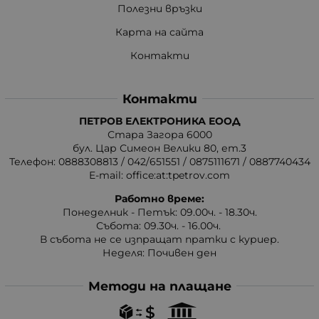
Полезни връзки
Карта на сайта
Контакти
Контакти
ПЕТРОВ ЕЛЕКТРОНИКА ЕООД
Стара Загора 6000
бул. Цар Симеон Велики 80, ет.3
Телефон:
0888308813
/
042/651551
/
0875111671
/
0887740434
E-mail:
office:at:tpetrov.com
Работно време:
Понеделник - Петък: 09.00ч. - 18.30ч.
Събота: 09.30ч. - 16.00ч.
В събота не се изпращат пратки с куриер.
Неделя: Почивен ден
Методи на плащане