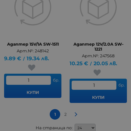
Адаптер 15V/1A SW-1511
Адаптер 12V/2.0A SW-
1221
Арт.№: 248142
Арт.№: 247568
9.89
€
19.34
лв.
/
10.25
€
20.05
лв.
/
бр.
бр.
КУПИ
КУПИ
1
2
На страница по: