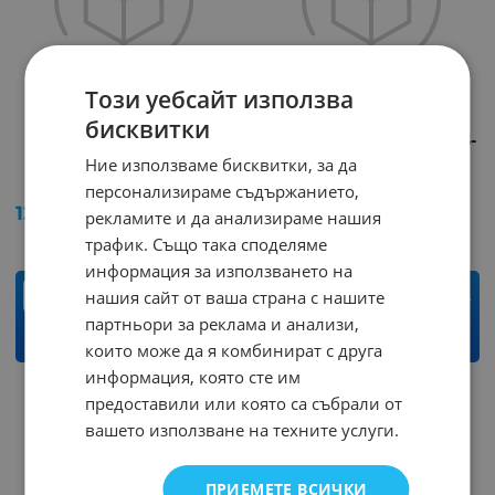
Този уебсайт използва
бисквитки
Адаптер 12V/2.0A SW-
Адаптер 5V/2.0A SW-05-
1220
28
Ние използваме бисквитки, за да
Арт.№: 248245
Арт.№: 248241
персонализираме съдържанието,
12.48
€
24.41
лв.
12.50
€
24.45
лв.
/
/
рекламите и да анализираме нашия
трафик. Също така споделяме
информация за използването на
бр.
бр.
нашия сайт от ваша страна с нашите
партньори за реклама и анализи,
КУПИ
КУПИ
които може да я комбинират с друга
информация, която сте им
предоставили или която са събрали от
вашето използване на техните услуги.
ПРИЕМЕТЕ ВСИЧКИ