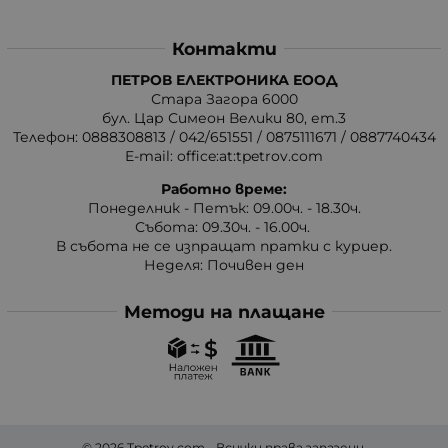
Контакти
ПЕТРОВ ЕЛЕКТРОНИКА ЕООД
Стара Загора 6000
бул. Цар Симеон Велики 80, ет.3
Телефон:
0888308813
/
042/651551
/
0875111671
/
0887740434
E-mail:
office:at:tpetrov.com
Работно време:
Понеделник - Петък: 09.00ч. - 18.30ч.
Събота: 09.30ч. - 16.00ч.
В събота не се изпращат пратки с куриер.
Неделя: Почивен ден
Методи на плащане
© 2026
Tpetrov.com
- Всички права запазени.