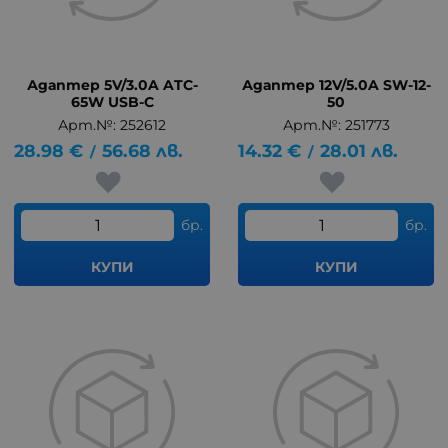
Адаптер 5V/3.0A ATC-
Адаптер 12V/5.0A SW-12-
65W USB-C
50
Арт.№: 252612
Арт.№: 251773
28.98
€
56.68
лв.
14.32
€
28.01
лв.
/
/
бр.
бр.
КУПИ
КУПИ