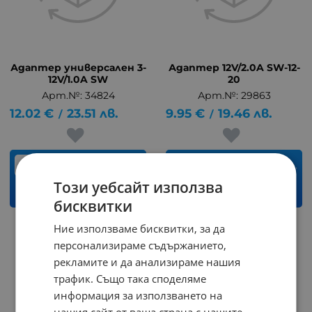
Адаптер универсален 3-
Адаптер 12V/2.0A SW-12-
12V/1.0A SW
20
Арт.№: 34824
Арт.№: 29863
12.02
€
23.51
лв.
9.95
€
19.46
лв.
/
/
бр.
бр.
Този уебсайт използва
КУПИ
КУПИ
бисквитки
Ние използваме бисквитки, за да
На страница по:
персонализираме съдържанието,
рекламите и да анализираме нашия
трафик. Също така споделяме
информация за използването на
нашия сайт от ваша страна с нашите