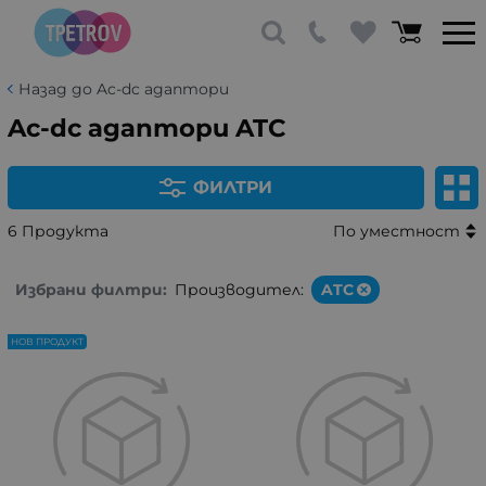
Назад до Ac-dc адаптори
Ac-dc адаптори ATC
ФИЛТРИ
6 Продукта
По уместност
Избрани филтри:
Производител:
ATC
НОВ ПРОДУКТ