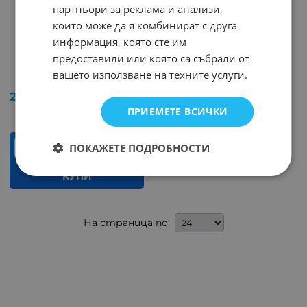
партньори за реклама и анализи,
които може да я комбинират с друга
информация, която сте им
Справочник за
предоставили или която са събрали от
интегрални схеми 2
вашето използване на техните услуги.
Арт.№: 9742
2.51
€
4.91
лв.
/
ПРИЕМЕТЕ ВСИЧКИ
ПОКАЖЕТЕ ПОДРОБНОСТИ
бр.
КУПИ
На страница по: