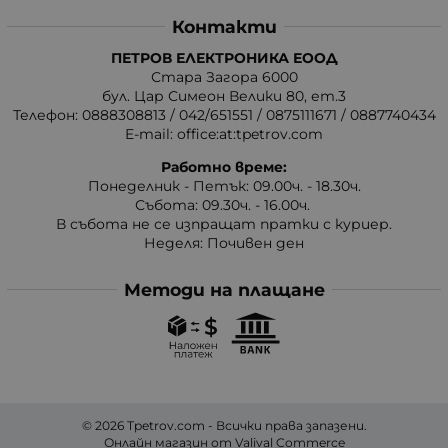
Контакти
ПЕТРОВ ЕЛЕКТРОНИКА ЕООД
Стара Загора 6000
бул. Цар Симеон Велики 80, ет.3
Телефон:
0888308813
/
042/651551
/
0875111671
/
0887740434
E-mail:
office:at:tpetrov.com
Работно време:
Понеделник - Петък: 09.00ч. - 18.30ч.
Събота: 09.30ч. - 16.00ч.
В събота не се изпращат пратки с куриер.
Неделя: Почивен ден
Методи на плащане
© 2026
Tpetrov.com
- Всички права запазени.
Онлайн магазин от
Valival Commerce