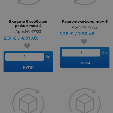
Влизане в сервизен
Радиотелефони том 6
режим том 4
Арт.№: 47722
Арт.№: 47723
1.28
€
2.50
лв.
/
2.51
€
4.91
лв.
/
бр.
бр.
КУПИ
КУПИ