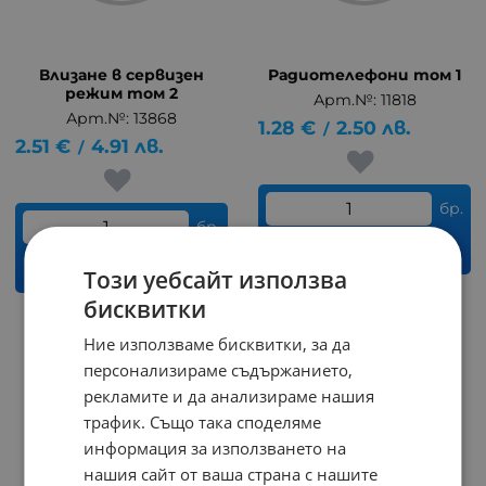
Влизане в сервизен
Радиотелефони том 1
режим том 2
Арт.№: 11818
Арт.№: 13868
1.28
€
2.50
лв.
/
2.51
€
4.91
лв.
/
бр.
бр.
КУПИ
КУПИ
Този уебсайт използва
бисквитки
Ние използваме бисквитки, за да
персонализираме съдържанието,
рекламите и да анализираме нашия
трафик. Също така споделяме
информация за използването на
нашия сайт от ваша страна с нашите