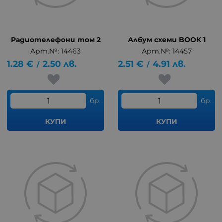
Радиотелефони том 2
Албум схеми BOOK 1
Арт.№: 14463
Арт.№: 14457
1.28
€
2.50
лв.
2.51
€
4.91
лв.
/
/
бр.
бр.
КУПИ
КУПИ