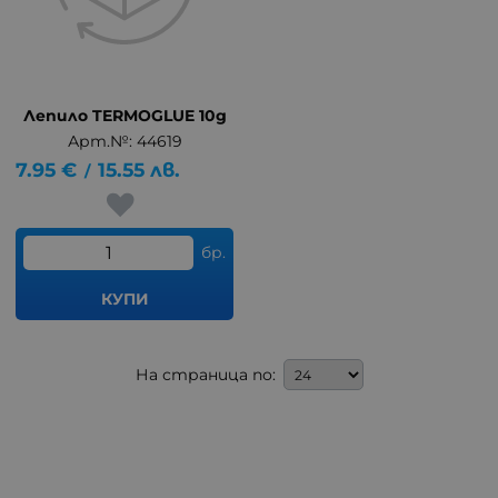
Лепило TERMOGLUE 10g
Арт.№: 44619
7.95
€
15.55
лв.
/
бр.
КУПИ
На страница по: