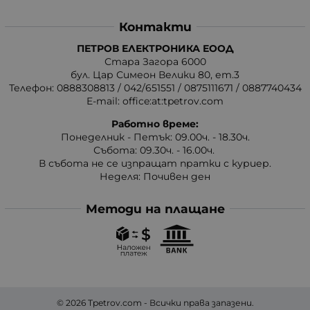
Контакти
ПЕТРОВ ЕЛЕКТРОНИКА ЕООД
Стара Загора 6000
бул. Цар Симеон Велики 80, ет.3
Телефон:
0888308813
/
042/651551
/
0875111671
/
0887740434
E-mail:
office:at:tpetrov.com
Работно време:
Понеделник - Петък: 09.00ч. - 18.30ч.
Събота: 09.30ч. - 16.00ч.
В събота не се изпращат пратки с куриер.
Неделя: Почивен ден
Методи на плащане
© 2026
Tpetrov.com
- Всички права запазени.