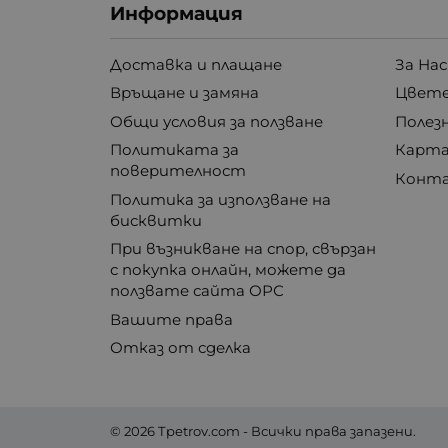
Информация
Доставка и плащане
За Нас
Връщане и замяна
Цвете
Общи условия за ползване
Полез
Политиката за
Карта
поверителност
Конт
Политика за използване на
бисквитки
При възникване на спор, свързан
с покупка онлайн, можете да
ползвате сайта ОРС
Вашите права
Отказ от сделка
© 2026
Tpetrov.com
- Всички права запазени.