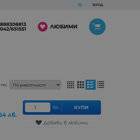
ВХОД
888308813
ЛЮБИМИ
042/651551
по:
бр.
КУПИ
54
лв.
Добави в любими