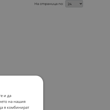
На страница по:
е и да
нето на нашия
 да я комбинират