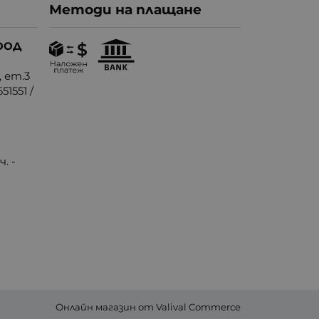
Методи на плащане
ООД
, ет.3
51551
/
. -
Онлайн магазин от
Valival Commerce