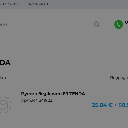
НИ ОФЕРТИ
КОНТАКТИ
0
NDA
укт
Подреди 
Рутер безжичен F3 TENDA
Арт.№: 241822
25.84
€
50.
/