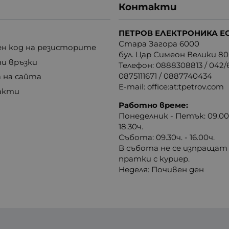
Контакти
ПЕТРОВ ЕЛЕКТРОНИКА Е
Стара Загора 6000
н код на резисторите
бул. Цар Симеон Велики 80
ни връзки
Телефон:
0888308813
/
042/6
0875111671
/
0887740434
 на сайта
E-mail:
office:at:tpetrov.com
акти
Работно време:
Понеделник - Петък: 09.00ч
18.30ч.
Събота: 09.30ч. - 16.00ч.
В събота не се изпращат
пратки с куриер.
Неделя: Почивен ден