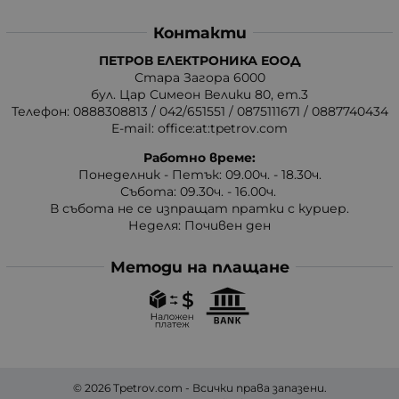
Контакти
ПЕТРОВ ЕЛЕКТРОНИКА ЕООД
Стара Загора 6000
бул. Цар Симеон Велики 80, ет.3
Телефон:
0888308813
/
042/651551
/
0875111671
/
0887740434
E-mail:
office:at:tpetrov.com
Работно време:
Понеделник - Петък: 09.00ч. - 18.30ч.
Събота: 09.30ч. - 16.00ч.
В събота не се изпращат пратки с куриер.
Неделя: Почивен ден
Методи на плащане
© 2026
Tpetrov.com
- Всички права запазени.