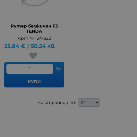
Рутер безжичен F3
TENDA
Арт.№: 241822
25.84
€
50.54
лв.
/
бр.
КУПИ
На страница по: