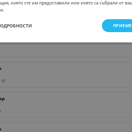
ция, която сте им предоставили или която са събрали от в
d-0603
(1)
и.
d-0805
(3)
d-1206
(5)
ПОДРОБНОСТИ
ПРИЕМЕ
отивление
и
t
(1)
ер
)
и