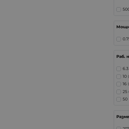
50
Мощн
0.7
Раб. 
6.3
10
16
25
50
Разм
21