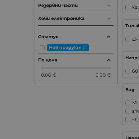
Резервни части
ке
Хоби електроника
Тип 
Статус
Li-
Нов продукт
(1)
Напре
По цена
60
0.00 €
0.00 €
Вид
ML
sm
-
(1)
Напр