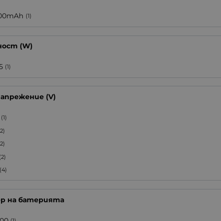
00mAh
(1)
ост (W)
5
(1)
напрежение (V)
(1)
(2)
(2)
(2)
(4)
ер на батерията
700
(1)