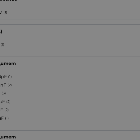
7V
(1)
)
(1)
цитет
0pF
(1)
0nF
(2)
F
(3)
7uF
(2)
uF
(2)
uF
(1)
цитет