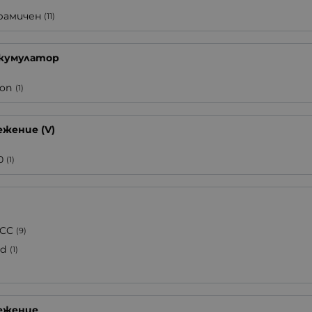
рамичен
(11)
акумулатор
ion
(1)
жение (V)
0
(1)
CC
(9)
d
(1)
ежение