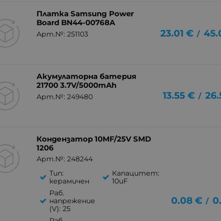
Платка Samsung Power
Board BN44-00768A
23.01
€
45.
/
Арт.№: 251103
Акумулаторна батерия
21700 3.7V/5000mAh
13.55
€
26.
/
Арт.№: 249480
Кондензатор 10MF/25V SMD
1206
Арт.№: 248244
Тип:
Капацитет:
керамичен
10uF
Раб.
0.08
€
0
/
напрежение
(V): 25
Раб.