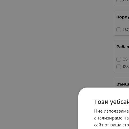
Корп
TO
Раб. 
85
125
Външ
21
Този уебса
Ние използваме
Разм
анализираме на
сайт от ваша ст
sm