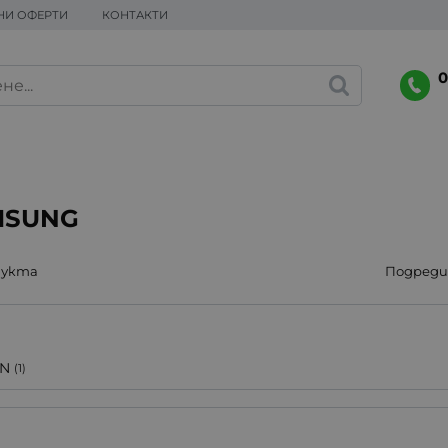
НИ ОФЕРТИ
КОНТАКТИ
0
MSUNG
дукта
Подреди 
N
(1)