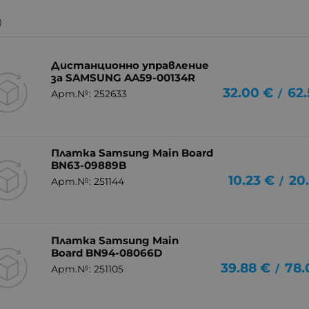
)
Дистанционно управление
за SAMSUNG AA59-00134R
32.00
€
62.
/
Арт.№: 252633
Платка Samsung Main Board
BN63-09889B
10.23
€
20
/
Арт.№: 251144
Платка Samsung Main
Board BN94-08066D
39.88
€
78.
/
Арт.№: 251105