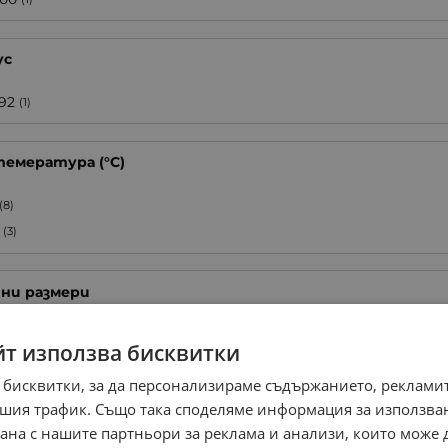
ус
92
(1)
темература (°C)
(8)
(3)
ни размери
.2x70.8mm
(1)
йт използва бисквитки
 бисквитки, за да персонализираме съдържанието, рекламит
ери
шия трафик. Също така споделяме информация за използва
рана с нашите партньори за реклама и анализи, които може
d-0402
(2)