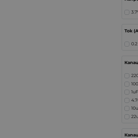
3.
Ток (A
0.2
Капа
22
10
1u
4.
10
22
Капа