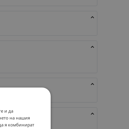
е и да
нето на нашия
 да я комбинират