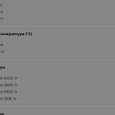
(2)
(2)
(4)
темература (°C)
(8)
(3)
ери
d-0402
(2)
d-0603
(1)
d-0805
(3)
d-1206
(5)
ер