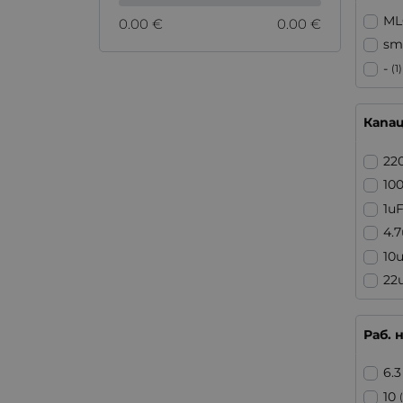
ML
0.00 €
0.00 €
sm
-
(1)
Капа
22
10
1u
4.
10
22
Раб. 
6.3
10