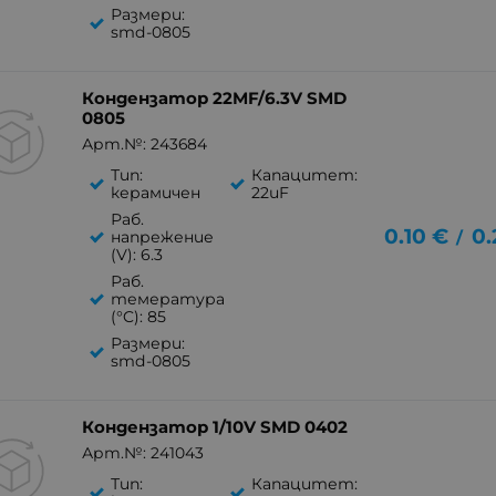
Размери:
smd-0805
Кондензатор 22MF/6.3V SMD
0805
Арт.№: 243684
Тип:
Капацитет:
керамичен
22uF
Раб.
0.10
€
0.
/
напрежение
(V): 6.3
Раб.
темература
(°C): 85
Размери:
smd-0805
Кондензатор 1/10V SMD 0402
Арт.№: 241043
Тип:
Капацитет: