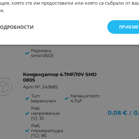
ция, която сте им предоставили или която са събрали от в
Тип:
Капацитет:
керамичен
100nF
и.
Раб.
напрежение
0.05
€
0
/
(V): 16
ПОДРОБНОСТИ
ПРИЕМЕ
Раб.
темература
(°C): 125
Размери:
smd-0603
Кондензатор 4.7MF/10V SMD
0805
Арт.№: 243685
Тип:
Капацитет:
керамичен
4.7uF
Раб.
0.08
€
0
/
напрежение
(V): 10
Раб.
темература
(°C): 85