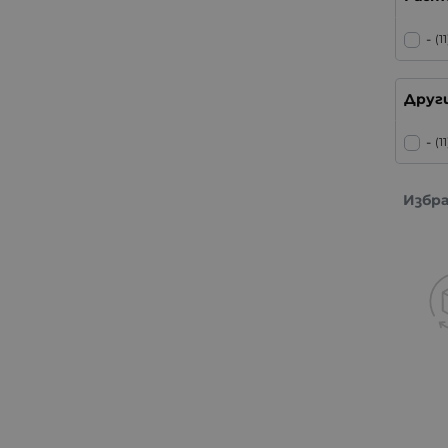
-
(11
Друг
-
(11
Избр