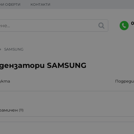
НИ ОФЕРТИ
КОНТАКТИ
0
SAMSUNG
дензатори SAMSUNG
дукта
Подреди 
рамичен
(11)