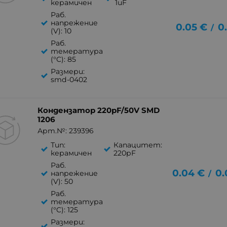
керамичен
1uF
Раб.
напрежение
0.05
€
0
/
(V): 10
Раб.
темература
(°C): 85
Размери:
smd-0402
Кондензатор 220pF/50V SMD
1206
Арт.№: 239396
Тип:
Капацитет:
керамичен
220pF
Раб.
0.04
€
0.
/
напрежение
(V): 50
Раб.
темература
(°C): 125
Размери: