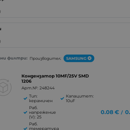
)
и
)
ани филтри:
Производител:
SAMSUNG
Кондензатор 10MF/25V SMD
1206
Арт.№: 248244
Тип:
Капацитет:
керамичен
10uF
Раб.
0.08
€
0
/
напрежение
(V): 25
Раб.
темература