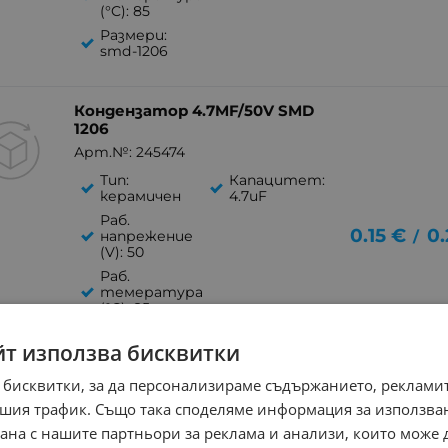
(°C): 85
Размери:
smd-1206
Кондензатор 4.7MF/50V SMD
1206
Арт.№: 245474
Тип:
Капацитет:
керамичен
4.7uF
Раб.
0.15
€
0.
/
напрежение
(V): 50
Раб.
темература
(°C): 85
Размери:
йт използва бисквитки
smd-1206
 бисквитки, за да персонализираме съдържанието, рекламит
Кондензатор 100NF/16V SMD
шия трафик. Също така споделяме информация за използва
рана с нашите партньори за реклама и анализи, които може
Арт.№: 243687