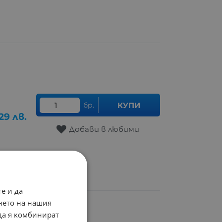
бр.
КУПИ
29
лв.
Добави в любими
е и да
нето на нашия
 да я комбинират