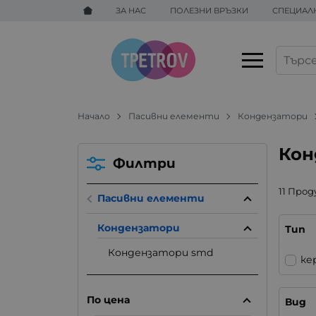
ЗА НАС
ПОЛЕЗНИ ВРЪЗКИ
СПЕЦИАЛ
Начало
Пасивни елементи
Кондензатори
Кон
Филтри
11 Про
Пасивни елементи
Кондензатори
Тип
Кондензатори smd
ке
По цена
Вид