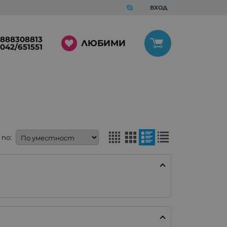
ВХОД
888308813
ЛЮБИМИ
042/651551
по: