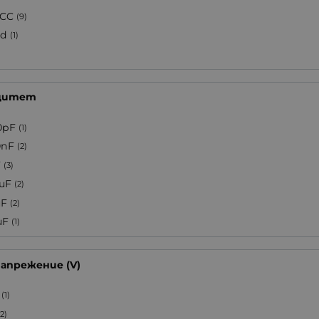
CC
(9)
d
(1)
цитет
0pF
(1)
0nF
(2)
F
(3)
7uF
(2)
uF
(2)
uF
(1)
напрежение (V)
(1)
(2)