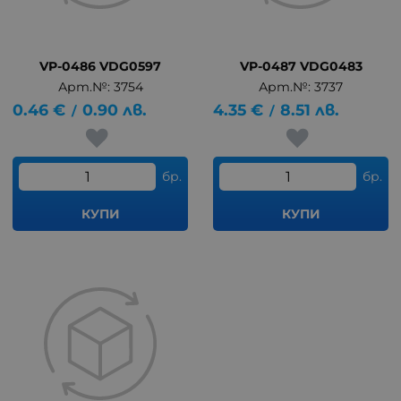
VP-0486 VDG0597
VP-0487 VDG0483
Арт.№: 3754
Арт.№: 3737
0.46
€
0.90
лв.
4.35
€
8.51
лв.
/
/
бр.
бр.
КУПИ
КУПИ