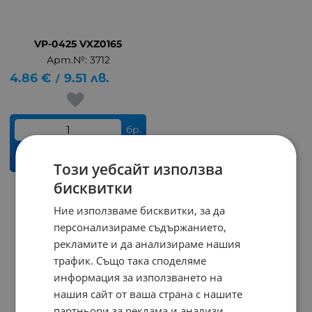
VP-0425 VXZ0165
Арт.№: 3712
4.86
€
9.51
лв.
/
бр.
КУПИ
Този уебсайт използва
бисквитки
На страница по:
Ние използваме бисквитки, за да
персонализираме съдържанието,
рекламите и да анализираме нашия
трафик. Също така споделяме
информация за използването на
нашия сайт от ваша страна с нашите
партньори за реклама и анализи,