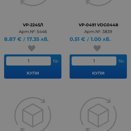
VP-2245/1
VP-0491 VDG0448
Арт.№: 5446
Арт.№: 3839
8.87
€
17.35
лв.
0.51
€
1.00
лв.
/
/
бр.
бр.
КУПИ
КУПИ