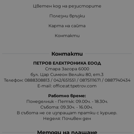
Цветен код на резисторите
Полезни връзки
Карта на сайта
Контакти
Контакти
ПЕТРОВ ЕЛЕКТРОНИКА ЕООД
Стара Загора 6000
бул. Цар Симеон Велики 80, ет.3
Телефон:
0888308813
/
042/651551
/
0875111671
/
0887740434
E-mail:
office:at:tpetrov.com
Работно време:
Понеделник - Петък: 09.00ч. - 18.30ч.
Събота: 09.30ч. - 16.00ч.
В събота не се изпращат пратки с куриер.
Неделя: Почивен ден
Методи на плащане