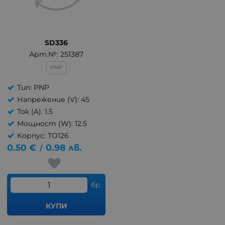
SD336
Арт.№: 251387
PNP
Тип: PNP
Напрежение (V): 45
Ток (A): 1.5
Мощност (W): 12.5
Корпус: TO126
0.50
€
0.98
лв.
/
бр.
КУПИ