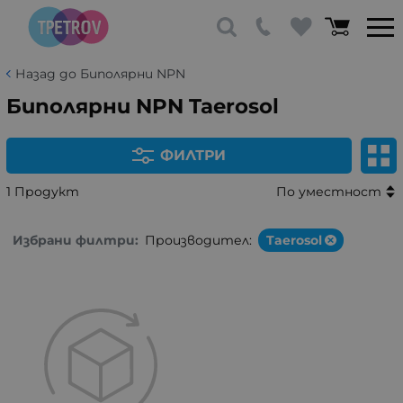
Назад до Биполярни NPN
Биполярни NPN Taerosol
ФИЛТРИ
1 Продукт
По уместност
Избрани филтри:
Производител:
Taerosol