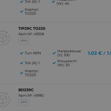
Ток (A): 1
(W): 40
Корпус:
TO220
TIP29C TO220
Арт.№: 49358
NPN
Напрежение
1.02
€
1
Тип: NPN
/
(V): 100
Мощност
Ток (A): 1
(W): 30
Корпус:
TO220
BD239C
Арт.№: 49180
NPN