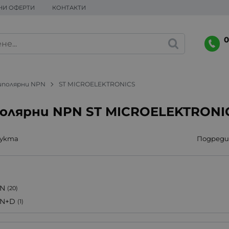
НИ ОФЕРТИ
КОНТАКТИ
0
иполярни NPN
ST MICROELEKTRONICS
олярни NPN ST MICROELEKTRONI
дукта
Подреди 
N
(20)
N+D
(1)