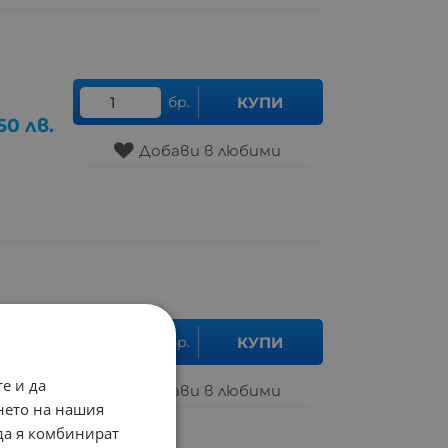
бр.
КУПИ
50
лв.
Добави в любими
бр.
КУПИ
90
лв.
е и да
Добави в любими
нето на нашия
 да я комбинират