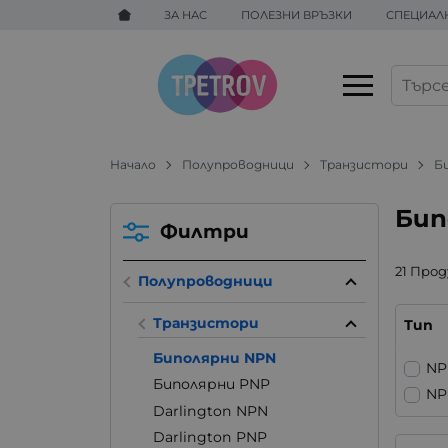
ЗА НАС
ПОЛЕЗНИ ВРЪЗКИ
СПЕЦИАЛ
Начало
Полупроводници
Транзистори
Б
Бип
Филтри
21 Про
Полупроводници
Транзистори
Тип
Биполярни NPN
NP
Биполярни PNP
NP
Darlington NPN
Darlington PNP