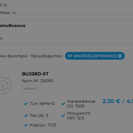
0
(1)
3
(2)
3PML
(1)
72
(1)
отивление
0)
ани филтри:
Производител:
ST MICROELEKTRONICS
BU208D-ST
Арт.№: 250161
NPN+D
2.30
€
4.
Напрежение
/
Тип: NPN+D
(V): 1500
Мощност
Ток (A): 5
(W): 12.5
Корпус: TO3