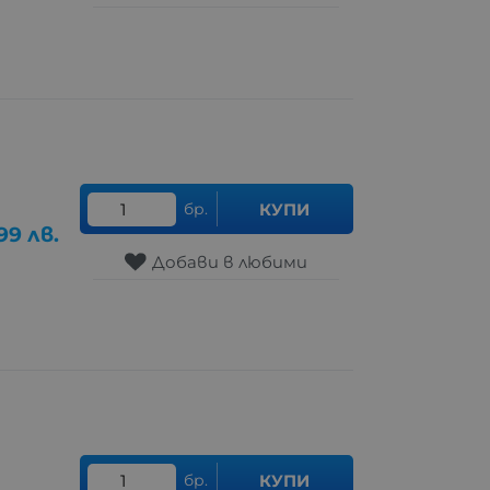
бр.
КУПИ
.99
лв.
Добави в любими
бр.
КУПИ