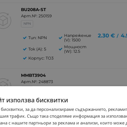
BU208A-ST
Арт.№: 250159
NPN
2.30
€
4.
Напрежение
/
Тип: NPN
(V): 1500
Мощност
Ток (A): 5
(W): 12.5
Корпус: TO3
MMBT3904
Арт.№: 248873
NPN
йт използва бисквитки
Напрежение
0.46
€
0.
Тип: NPN
/
(V): 500
 бисквитки, за да персонализираме съдържанието, рекламит
Мощност
Ток (A): 0.5
шия трафик. Също така споделяме информация за използва
(W): 0.5
рана с нашите партньори за реклама и анализи, които може
Корпус: