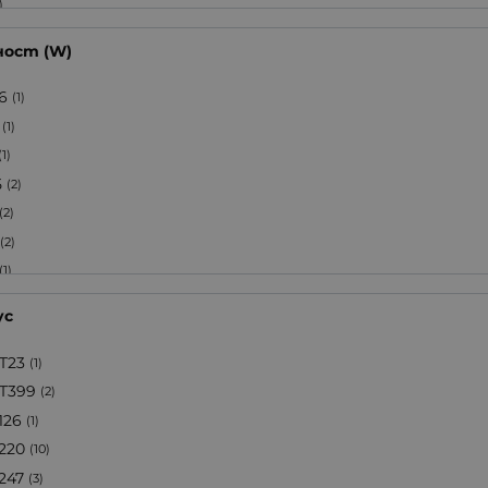
)
)
ост (W)
)
(1)
36
(1)
(2)
(1)
(1)
(1)
(3)
5
(2)
(1)
(2)
(2)
(1)
(1)
ус
(1)
(1)
T23
(1)
(1)
T399
(2)
(3)
126
(1)
0
(1)
220
(10)
(2)
247
(3)