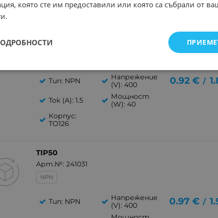
SOT23
ция, която сте им предоставили или която са събрали от в
и.
MJE13003 TO126
ПОДРОБНОСТИ
ПРИЕМЕ
Арт.№: 246715
NPN
Напрежение
0.92
€
1
Тип: NPN
/
(V): 400
Мощност
Ток (A): 1.5
(W): 40
Корпус:
TO126
TIP50
Арт.№: 241031
NPN
Напрежение
0.97
€
1
Тип: NPN
/
(V): 400
Мощност