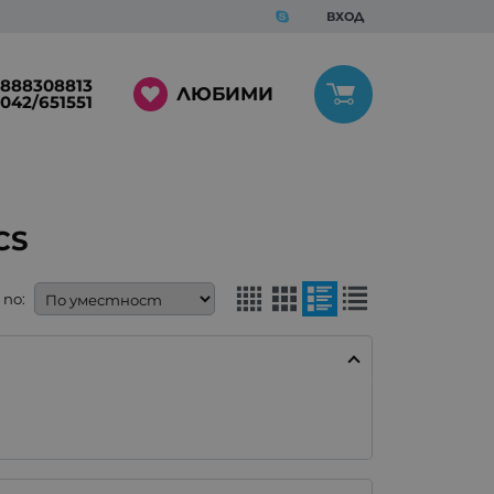
ВХОД
888308813
ЛЮБИМИ
042/651551
CS
по: