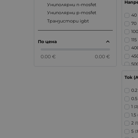
Напре
Униполярни n-mosfet
Униполярни p-mosfet
40
Транзистори igbt
70
10
115
По цена
40
45
0.00 €
0.00 €
50
60
Ток (A
70
10
0.2
15
0.5
1
(2
1.5
2
(1
5
(3