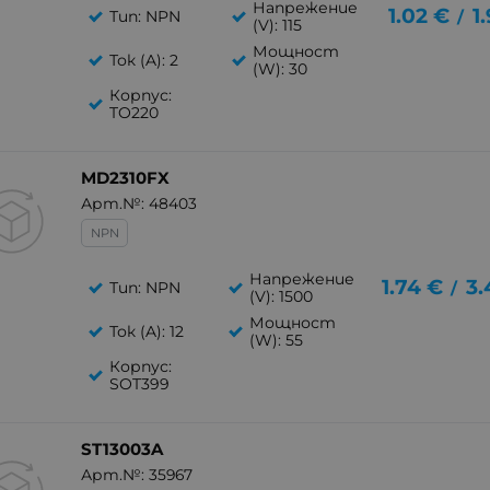
Напрежение
1.02
€
1
Тип: NPN
/
(V): 115
Мощност
Ток (A): 2
(W): 30
Корпус:
TO220
MD2310FX
Арт.№: 48403
NPN
Напрежение
1.74
€
3.
Тип: NPN
/
(V): 1500
Мощност
Ток (A): 12
(W): 55
Корпус:
SOT399
ST13003A
Арт.№: 35967