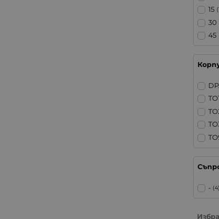
15
(
30
45
Корп
DP
TO
TO
TO
TO
Съпр
-
(4
Избр