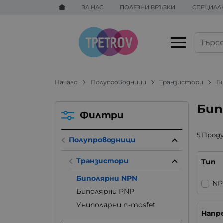
ЗА НАС
ПОЛЕЗНИ ВРЪЗКИ
СПЕЦИАЛ
Начало
Полупроводници
Транзистори
Б
Бип
Филтри
5 Прод
Полупроводници
Транзистори
Тип
Биполярни NPN
NP
Биполярни PNP
Униполярни n-mosfet
Напре