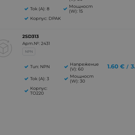
Мощност
Ток (A): 8
(W): 15
Корпус: DPAK
2SD313
Арт.№: 2431
NPN
Напрежение
1.60
€
3
Тип: NPN
/
(V): 60
Мощност
Ток (A): 3
(W): 30
Корпус:
TO220