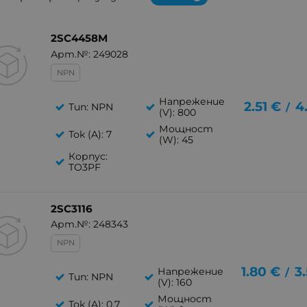
2SC4458M
Арт.№: 249028
NPN
Напрежение
2.51
€
4
Тип: NPN
/
(V): 800
Мощност
Ток (A): 7
(W): 45
Корпус:
TO3PF
2SC3116
Арт.№: 248343
NPN
1.80
€
3
Напрежение
/
Тип: NPN
(V): 160
Мощност
Ток (A): 0.7