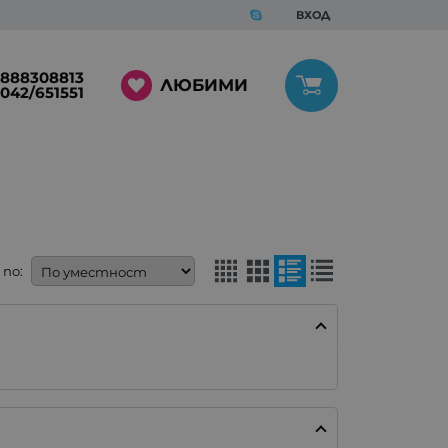
ВХОД
888308813
ЛЮБИМИ
042/651551
по: