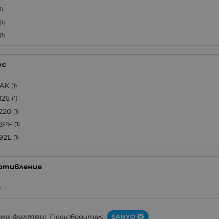
1)
(1)
(1)
ус
AK
(1)
126
(1)
220
(1)
3PF
(1)
92L
(1)
отивление
)
ани филтри:
Производител:
SANYO