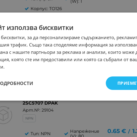
(W): 1
Корпус: TO126
йт използва бисквитки
2SC2910
Арт.№: 248341
 бисквитки, за да персонализираме съдържанието, рекламит
NPN
шия трафик. Също така споделяме информация за използва
рана с нашите партньори за реклама и анализи, които може
Напрежение
1.48
€
2.
Тип: NPN
/
ция, която сте им предоставили или която са събрали от в
(V): 160
и.
Мощност
Ток (A): 0.07
(W): 0.9
Корпус:
ПОДРОБНОСТИ
ПРИЕМЕ
TO92L
2SC5707 DPAK
Арт.№: 29104
NPN
0.65
€
1
Напрежение
/
Тип: NPN
(V): 80