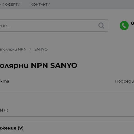
НИ ОФЕРТИ
КОНТАКТИ
0
иполярни NPN
SANYO
олярни NPN SANYO
укта
Подреди 
N
(5)
жение (V)