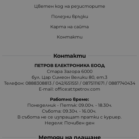
Цветен код на резисторите
Полезни връзки
Карта на сайта
Контакти
Контакти
ПЕТРОВ ЕЛЕКТРОНИКА ЕООД
Стара Загора 6000
бул. Цар Симеон Велики 80, ет.3
Телефон:
0888308813
/
042/651551
/
0875111671
/
0887740434
E-mail:
office:at:tpetrov.com
Работно време:
Понеделник - Петък: 09.00ч. - 18.30ч.
Събота: 09.30ч. - 16.00ч.
В събота не се изпращат пратки с куриер.
Неделя: Почивен ден
Методи на плащане