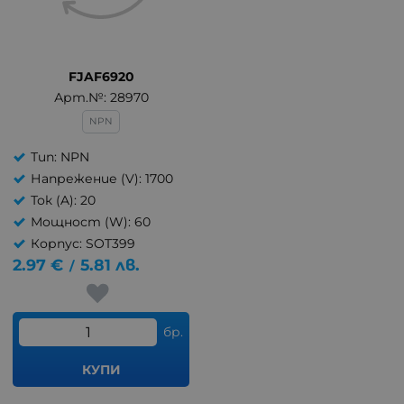
FJAF6920
Арт.№: 28970
NPN
Тип: NPN
Напрежение (V): 1700
Ток (A): 20
Мощност (W): 60
Корпус: SOT399
2.97
€
5.81
лв.
/
бр.
КУПИ