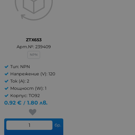
ZTX653
Арт.№: 239409
NPN
Тип: NPN
Напрежение (V): 120
Ток (A): 2
Мощност (W): 1
Корпус: TO92
0.92
€
1.80
лв.
/
бр.