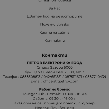
Отказ от сделка
За Нас
Цветен код на резисторите
Полезни връзки
Карта на сайта
Контакти
Контакти
ПЕТРОВ ЕЛЕКТРОНИКА ЕООД
Стара Загора 6000
бул. Цар Симеон Велики 80, ет.3
Телефон:
0888308813
/
042/651551
/
0875111671
/
0887740434
E-mail:
office:at:tpetrov.com
Работно време:
Понеделник - Петък: 09.00ч. - 18.30ч.
Събота: 09.30ч. - 16.00ч.
В събота не се изпращат пратки с куриер.
Неделя: Почивен ден