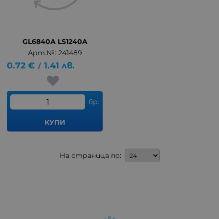
GL6840A LS1240A
Арт.№: 241489
0.72
€
1.41
лв.
/
бр.
КУПИ
На страница по: