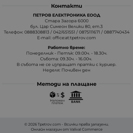
Контакти
ПЕТРОВ ЕЛЕКТРОНИКА ЕООД
Стара Загора 6000
бул. Цар Симеон Велики 80, ет.3
Телефон:
0888308813
/
042/651551
/
0875111671
/
0887740434
E-mail:
office:at:tpetrov.com
Работно време:
Понеделник - Петък: 09.00ч. - 18.30ч.
Събота: 09.30ч. - 16.00ч.
В събота не се изпращат пратки с куриер.
Неделя: Почивен ден
Методи на плащане
© 2026
Tpetrov.com
- Всички права запазени.
Онлайн магазин от
Valival Commerce