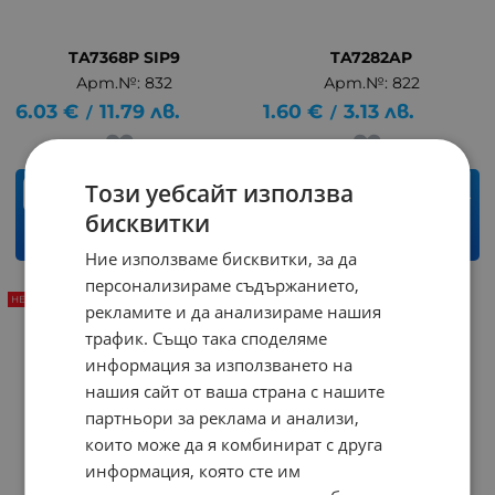
TA7368P SIP9
TA7282AP
Арт.№: 832
Арт.№: 822
6.03
€
11.79
лв.
1.60
€
3.13
лв.
/
/
Този уебсайт използва
бр.
бр.
бисквитки
КУПИ
КУПИ
Ние използваме бисквитки, за да
персонализираме съдържанието,
НЕНАЛИЧЕН
рекламите и да анализираме нашия
трафик. Също така споделяме
информация за използването на
нашия сайт от ваша страна с нашите
партньори за реклама и анализи,
които може да я комбинират с друга
информация, която сте им