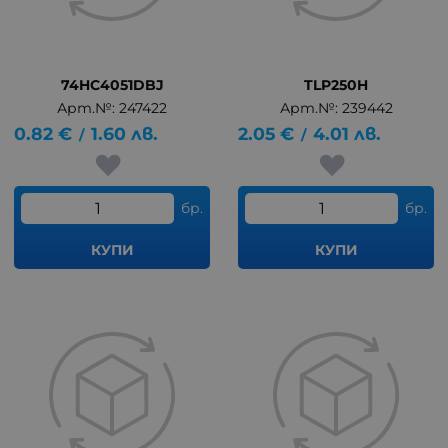
74HC4051DBJ
TLP250H
Арт.№: 247422
Арт.№: 239442
0.82
€
1.60
лв.
2.05
€
4.01
лв.
/
/
бр.
бр.
КУПИ
КУПИ