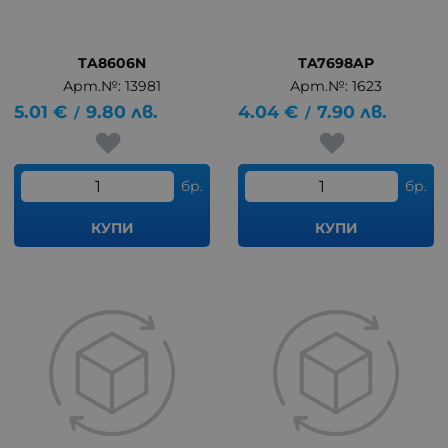
TA8606N
TA7698AP
Арт.№: 13981
Арт.№: 1623
5.01
€
9.80
лв.
4.04
€
7.90
лв.
/
/
бр.
бр.
КУПИ
КУПИ