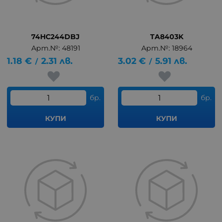
74HC244DBJ
TA8403K
Арт.№: 48191
Арт.№: 18964
1.18
€
2.31
лв.
3.02
€
5.91
лв.
/
/
бр.
бр.
КУПИ
КУПИ