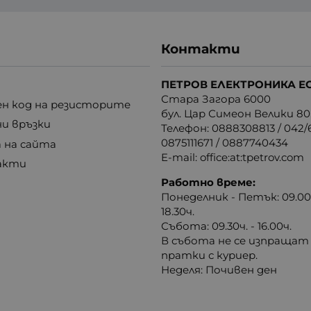
Контакти
ПЕТРОВ ЕЛЕКТРОНИКА Е
Стара Загора 6000
н код на резисторите
бул. Цар Симеон Велики 80
ни връзки
Телефон:
0888308813
/
042/6
0875111671
/
0887740434
 на сайта
E-mail:
office:at:tpetrov.com
акти
Работно време:
Понеделник - Петък: 09.00ч
18.30ч.
Събота: 09.30ч. - 16.00ч.
В събота не се изпращат
пратки с куриер.
Неделя: Почивен ден