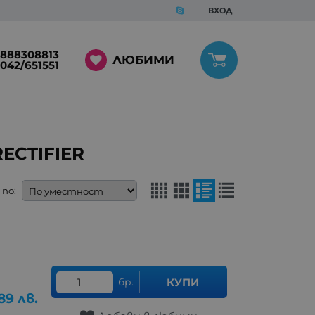
ВХОД
888308813
ЛЮБИМИ
042/651551
ECTIFIER
по:
бр.
КУПИ
89
лв.