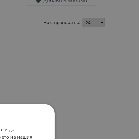
Добави в любими
На страница по:
е и да
нето на нашия