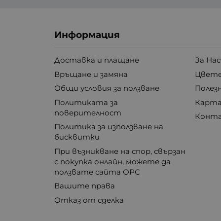
Информация
Доставка и плащане
За Нас
Връщане и замяна
Цвете
Общи условия за ползване
Полез
Политиката за
Карта
поверителност
Конт
Политика за използване на
бисквитки
При възникване на спор, свързан
с покупка онлайн, можете да
ползвате сайта ОРС
Вашите права
Отказ от сделка