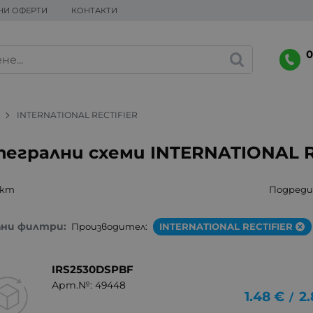
НИ ОФЕРТИ
КОНТАКТИ
0
INTERNATIONAL RECTIFIER
егрални схеми INTERNATIONAL R
укт
Подреди 
ани филтри:
Производител:
INTERNATIONAL RECTIFIER
IRS2530DSPBF
Арт.№: 49448
1.48
€
2.
/