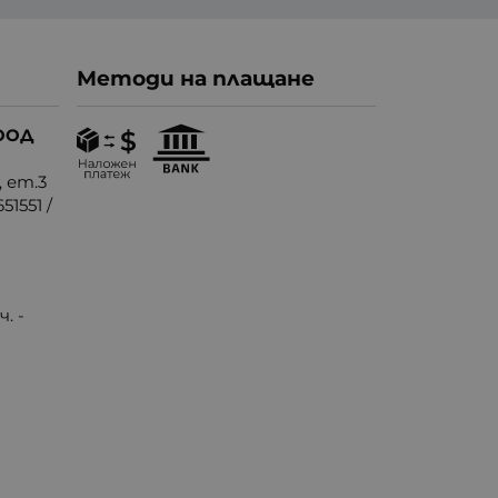
Методи на плащане
ООД
, ет.3
51551
/
. -