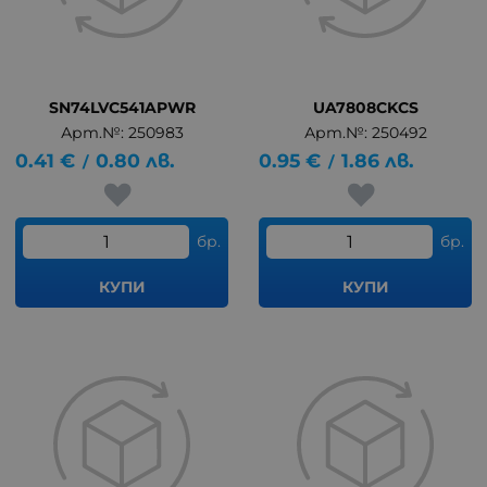
SN74LVC541APWR
UA7808CKCS
Арт.№: 250983
Арт.№: 250492
0.41
€
0.80
лв.
0.95
€
1.86
лв.
/
/
бр.
бр.
КУПИ
КУПИ