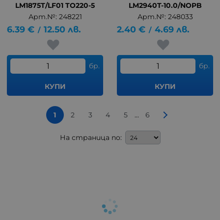
LM1875T/LF01 TO220-5
LM2940T-10.0/NOPB
Арт.№: 248221
Арт.№: 248033
6.39
€
12.50
лв.
2.40
€
4.69
лв.
/
/
бр.
бр.
КУПИ
КУПИ
...
1
2
3
4
5
6
На страница по: