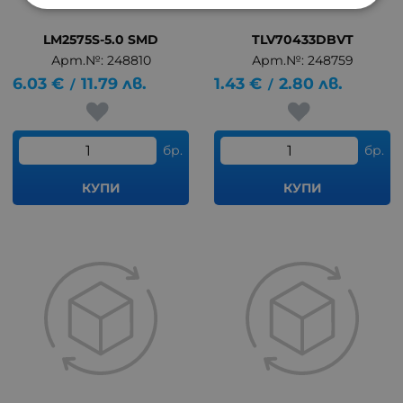
LM2575S-5.0 SMD
TLV70433DBVT
Арт.№: 248810
Арт.№: 248759
6.03
€
11.79
лв.
1.43
€
2.80
лв.
/
/
бр.
бр.
КУПИ
КУПИ