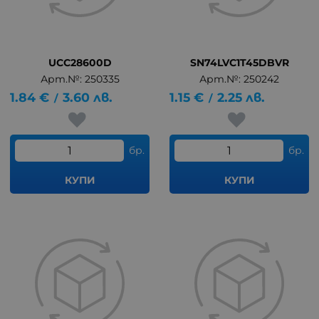
UCC28600D
SN74LVC1T45DBVR
Арт.№: 250335
Арт.№: 250242
1.84
€
3.60
лв.
1.15
€
2.25
лв.
/
/
бр.
бр.
КУПИ
КУПИ