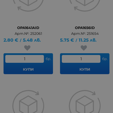
OPA1641AID
OPA1656ID
Арт.№: 252061
Арт.№: 251654
2.80
€
5.48
лв.
5.75
€
11.25
лв.
/
/
бр.
бр.
КУПИ
КУПИ