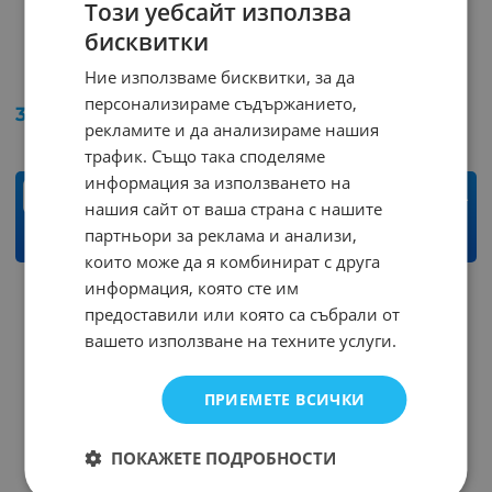
Този уебсайт използва
бисквитки
TPA3116D2DADR
UC2845N DIP8
Ние използваме бисквитки, за да
Арт.№: 249869
Арт.№: 248945
персонализираме съдържанието,
3.83
€
7.49
лв.
2.15
€
4.21
лв.
/
/
рекламите и да анализираме нашия
трафик. Също така споделяме
информация за използването на
бр.
бр.
нашия сайт от ваша страна с нашите
партньори за реклама и анализи,
КУПИ
КУПИ
които може да я комбинират с друга
информация, която сте им
предоставили или която са събрали от
вашето използване на техните услуги.
ПРИЕМЕТЕ ВСИЧКИ
ПОКАЖЕТЕ ПОДРОБНОСТИ