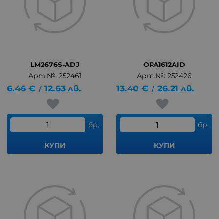
LM2676S-ADJ
OPA1612AID
Арт.№: 252461
Арт.№: 252426
6.46
€
12.63
лв.
13.40
€
26.21
лв.
/
/
бр.
бр.
КУПИ
КУПИ