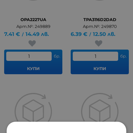
OPA2227UA
TPA3116D2DAD
Арт.№: 249889
Арт.№: 249870
7.41
€
14.49
лв.
6.39
€
12.50
лв.
/
/
бр.
бр.
КУПИ
КУПИ