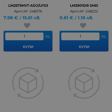
LM2575HVT-ADJ/LF03
LM2901DR SMD
Арт.№: 248376
Арт.№: 248222
7.98
€
15.61
лв.
0.61
€
1.19
лв.
/
/
бр.
бр.
КУПИ
КУПИ