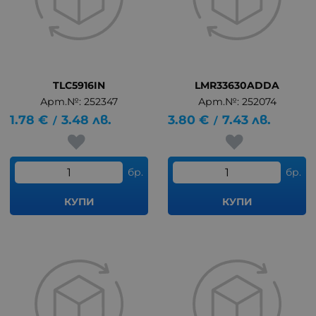
TLC5916IN
LMR33630ADDA
Арт.№: 252347
Арт.№: 252074
1.78
€
3.48
лв.
3.80
€
7.43
лв.
/
/
бр.
бр.
КУПИ
КУПИ