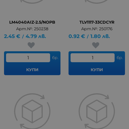
LM4040AIZ-2.5/NOPB
TLV1117-33CDCYR
Арт.№: 250238
Арт.№: 250176
2.45
€
4.79
лв.
0.92
€
1.80
лв.
/
/
бр.
бр.
КУПИ
КУПИ