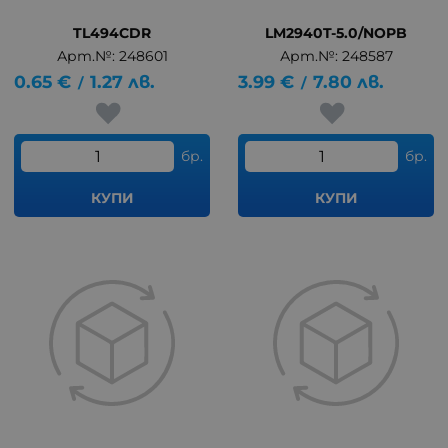
TL494CDR
LM2940T-5.0/NOPB
Арт.№: 248601
Арт.№: 248587
0.65
€
1.27
лв.
3.99
€
7.80
лв.
/
/
бр.
бр.
КУПИ
КУПИ