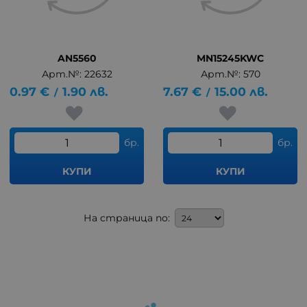
AN5560
MN15245KWC
Арт.№: 22632
Арт.№: 570
0.97
€
1.90
лв.
7.67
€
15.00
лв.
/
/
бр.
бр.
КУПИ
КУПИ
На страница по: