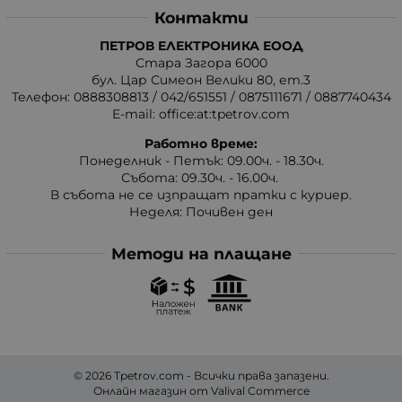
Контакти
ПЕТРОВ ЕЛЕКТРОНИКА ЕООД
Стара Загора 6000
бул. Цар Симеон Велики 80, ет.3
Телефон:
0888308813
/
042/651551
/
0875111671
/
0887740434
E-mail:
office:at:tpetrov.com
Работно време:
Понеделник - Петък: 09.00ч. - 18.30ч.
Събота: 09.30ч. - 16.00ч.
В събота не се изпращат пратки с куриер.
Неделя: Почивен ден
Методи на плащане
© 2026
Tpetrov.com
- Всички права запазени.
Онлайн магазин от
Valival Commerce