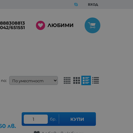
ВХОД
888308813
ЛЮБИМИ
042/651551
по:
бр.
КУПИ
.60
лв.