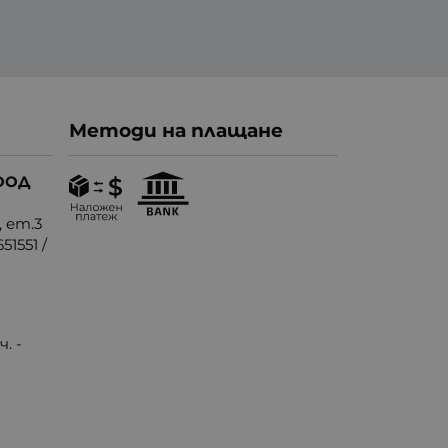
Методи на плащане
ООД
, ет.3
51551
/
. -