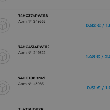
74HC374PW.118
Арт.№: 249565
0.82
€
1
/
74HC4514PW.112
Арт.№: 249322
1.48
€
2.
/
74HCT08 smd
Арт.№: 43985
0.51
€
1
/
TL431AIDBZR