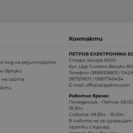
Контакти
ПЕТРОВ ЕЛЕКТРОНИКА Е
Стара Загора 6000
н код на резисторите
бул. Цар Симеон Велики 80
ни връзки
Телефон:
0888308813
/
042/6
0875111671
/
0887740434
 на сайта
E-mail:
office:at:tpetrov.com
акти
Работно време:
Понеделник - Петък: 09.00ч
18.30ч.
Събота: 09.30ч. - 16.00ч.
В събота не се изпращат
пратки с куриер.