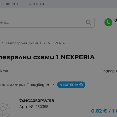
НИ ОФЕРТИ
КОНТАКТИ
0
Интегрални схеми 1
NEXPERIA
егрални схеми 1 NEXPERIA
укта
Подреди 
ани филтри:
Производител:
NEXPERIA
74HC4050PW.118
Арт.№: 250355
0.82
€
1
/