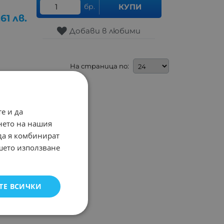
бр.
КУПИ
.61
лв.
Добави в любими
На страница по:
е и да
нето на нашия
 да я комбинират
ашето използване
ТЕ ВСИЧКИ