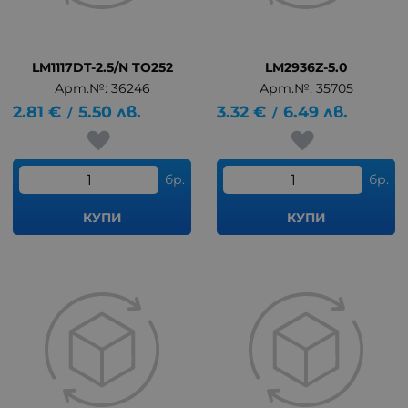
LM1117DT-2.5/N TO252
LM2936Z-5.0
Арт.№: 36246
Арт.№: 35705
2.81
€
5.50
лв.
3.32
€
6.49
лв.
/
/
бр.
бр.
КУПИ
КУПИ