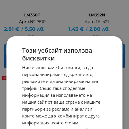
LM350T
LM392N
Арт.№: 7510
Арт.№: 421
2.81
€
5.50
лв.
1.43
€
2.80
лв.
/
/
Този уебсайт използва
бр.
бр.
бисквитки
КУПИ
КУПИ
Ние използваме бисквитки, за да
персонализираме съдържанието,
НЕНАЛИЧЕН
рекламите и да анализираме нашия
трафик. Също така споделяме
информация за използването на
нашия сайт от ваша страна с нашите
партньори за реклама и анализи,
които може да я комбинират с друга
информация, която сте им