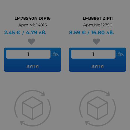
LM78S40N DIP16
LM3886T ZIP11
Арт.№: 14816
Арт.№: 12790
2.45
€
4.79
лв.
8.59
€
16.80
лв.
/
/
бр.
бр.
КУПИ
КУПИ