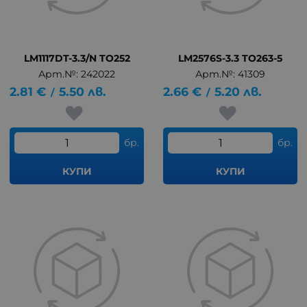
LM1117DT-3.3/N TO252
LM2576S-3.3 TO263-5
Арт.№: 242022
Арт.№: 41309
2.81
€
5.50
лв.
2.66
€
5.20
лв.
/
/
бр.
бр.
КУПИ
КУПИ