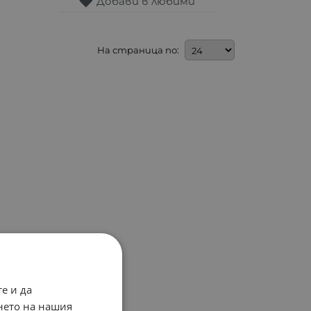
Добави в любими
На страница по:
е и да
нето на нашия