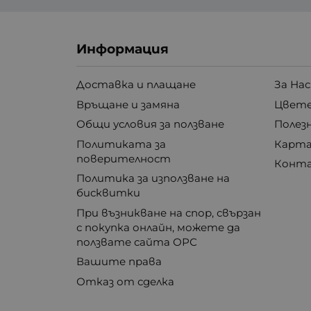
Информация
Доставка и плащане
За Нас
Връщане и замяна
Цвете
Общи условия за ползване
Полез
Политиката за
Карта
поверителност
Конт
Политика за използване на
бисквитки
При възникване на спор, свързан
с покупка онлайн, можете да
ползвате сайта ОРС
Вашите права
Отказ от сделка