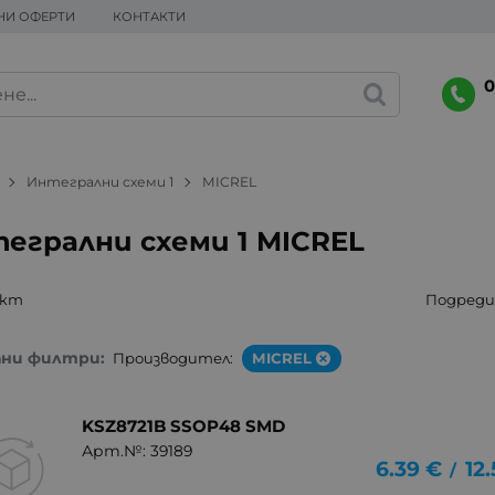
НИ ОФЕРТИ
КОНТАКТИ
0
Интегрални схеми 1
MICREL
егрални схеми 1 MICREL
укт
Подреди 
ани филтри:
Производител:
MICREL
KSZ8721B SSOP48 SMD
Арт.№: 39189
6.39
€
12
/