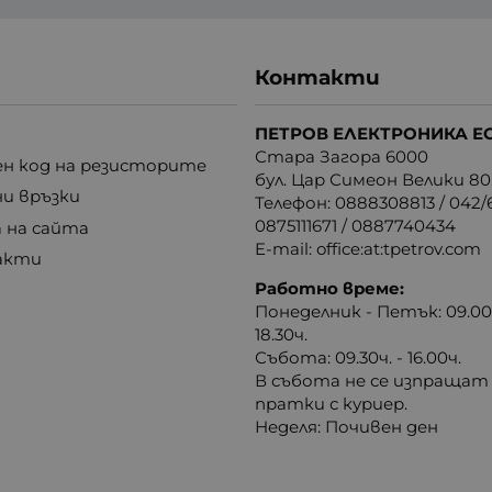
Контакти
ПЕТРОВ ЕЛЕКТРОНИКА Е
Стара Загора 6000
н код на резисторите
бул. Цар Симеон Велики 80
ни връзки
Телефон:
0888308813
/
042/6
0875111671
/
0887740434
 на сайта
E-mail:
office:at:tpetrov.com
акти
Работно време:
Понеделник - Петък: 09.00ч
18.30ч.
Събота: 09.30ч. - 16.00ч.
В събота не се изпращат
пратки с куриер.
Неделя: Почивен ден