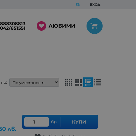
ВХОД
888308813
ЛЮБИМИ
042/651551
по:
бр.
КУПИ
.50
лв.