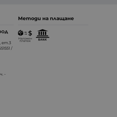
Методи на плащане
ООД
, ет.3
51551
/
. -